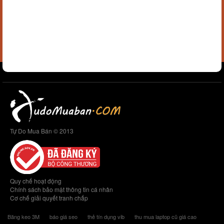
Tự Do Mua Bán © 2013
Quy chế hoạt động
Chính sách bảo mật thông tin cá nhân
Cơ chế giải quyết tranh chấp
Băng keo 3M
báo giá seo
thẻ tín dụng vib
thu mua laptop cũ giá cao