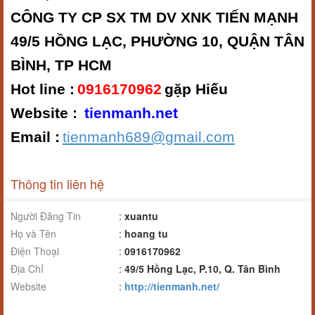
CÔNG TY CP SX TM DV XNK TIẾN MẠNH
49/5 HỒNG LẠC, PHƯỜNG 10, QUẬN TÂN
BÌNH, TP HCM
Hot line :
0916170962
gặp Hiếu
Website :
tienmanh.net
Email :
tienmanh689@gmail.com
Thông tin liên hệ
Người Đăng Tin
:
xuantu
Họ và Tên
:
hoang tu
Điện Thoại
:
0916170962
Địa Chỉ
:
49/5 Hồng Lạc, P.10, Q. Tân Bình
Website
:
http://tienmanh.net/