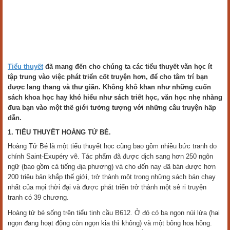
Tiểu thuyết
đã mang đến cho chúng ta các tiểu thuyết văn học ít
tập trung vào việc phát triển cốt truyện hơn, để cho tâm trí bạn
được lang thang và thư giãn. Không khô khan như những cuốn
sách khoa học hay khó hiểu như sách triết học, văn học nhẹ nhàng
đưa bạn vào một thế giới tưởng tượng với những câu truyện hấp
dẫn.
1. TIỂU THUYẾT HOÀNG TỬ BÉ.
Hoàng Tử Bé là một tiểu thuyết học cũng bao gồm nhiều bức tranh do
chính Saint-Exupéry vẽ. Tác phẩm đã được dịch sang hơn 250 ngôn
ngữ (bao gồm cả tiếng địa phương) và cho đến nay đã bán được hơn
200 triệu bản khắp thế giới, trở thành một trong những sách bán chạy
nhất của mọi thời đại và được phát triển trở thành một sê ri truyện
tranh có 39 chương.
Hoàng tử bé sống trên tiểu tinh cầu B612. Ở đó có ba ngọn núi lửa (hai
ngọn đang hoạt động còn ngọn kia thì không) và một bông hoa hồng.