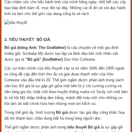
Cậu chăm sóc cho tiểu hành tinh của mình hằng ngày, nhổ hết các cây
bao báp định bám rễ, mọc lên tại đây. Những cái rễ đó sẽ xói đục hành
tinh và làm cho thế giới cậu đang sống bị xé rách
2. TIỂU THUYẾT BỐ GIÀ
.
Bố già (tiếng Anh: The Godfather)
là câu chuyện về một gia đình
mafia gốc Siciliatại Mỹ được tạo lập và lãnh đạo bởi một nhân vật
được gọi là
“Bố già” (Godfather)
Don Vito Corleone.
Các sự kiện chính của tiểu thuyết xảy ra từ năm 1945 đến 1955 ngoài
ra cũng đề cập đến thời thơ ấu và giai đoạn thanh niên của Vito
Corleone vào đầu thế kỉ 20. Thế giới ngầm được phản ánh trong sách
văn học Bố già là sự gặp gỡ giữa một bên là ý chí cương cường và
nền tảng gia tộc chặt chẽ theo truyền thống mafia xứ Sicily với một bên
là xã hội Mỹ nhập nhằng đen trắng, mảnh đất màu mỡ cho những cơ
hội làm ăn bất chính hứa hẹn những món lợi kếch xù.
Trong thế giới ấy, hình tượng
Bố già
được tác giả dày công khắc họa
đã trở thành bức chân dung bất hủ trong lòng người đọc.
Thế giới ngầm được phản ánh trong
tiểu thuyết Bố già
là sự gặp gỡ