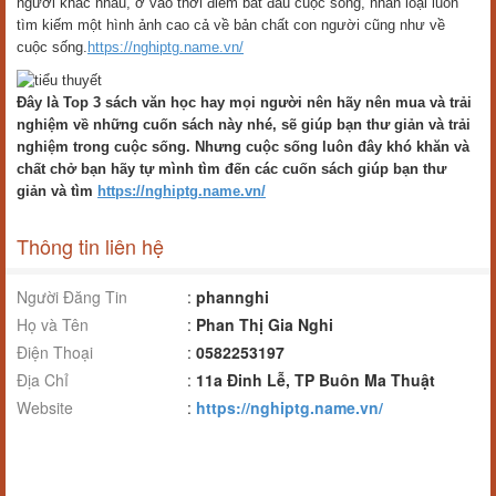
người khác nhau, ở vào thời điểm bắt đầu cuộc sống, nhân loại luôn
tìm kiếm một hình ảnh cao cả về bản chất con người cũng như về
cuộc sống.
https://nghiptg.name.vn/
Đây là Top 3 sách văn học hay mọi người nên hãy nên mua và trải
nghiệm về những cuốn sách này nhé, sẽ giúp bạn thư giản và trải
nghiệm trong cuộc sống. Nhưng cuộc sống luôn đây khó khăn và
chất chở bạn hãy tự mình tìm đến các cuốn sách giúp bạn thư
giản và tìm
https://nghiptg.name.vn/
Thông tin liên hệ
Người Đăng Tin
:
phannghi
Họ và Tên
:
Phan Thị Gia Nghi
Điện Thoại
:
0582253197
Địa Chỉ
:
11a Đinh Lễ, TP Buôn Ma Thuật
Website
:
https://nghiptg.name.vn/