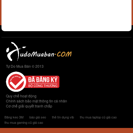
Tự Do Mua Bán © 2013
Quy chế hoạt động
Chính sách bảo mật thông tin cá nhân
Cơ chế giải quyết tranh chấp
Băng keo 3M
báo giá seo
thẻ tín dụng vib
thu mua laptop cũ giá cao
thu mua gaming cũ giá cao