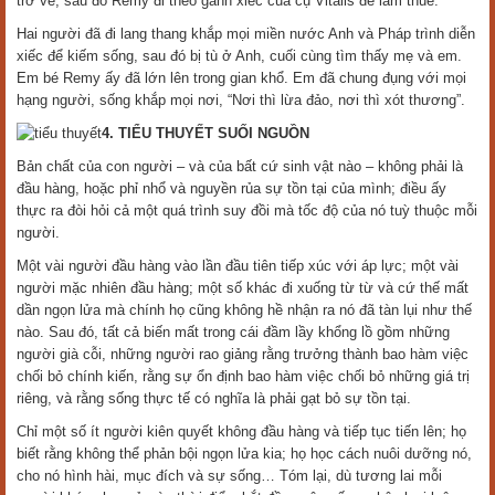
trở về, sau đó Remy đi theo gánh xiếc của cụ Vitalis để làm thuê.
Hai người đã đi lang thang khắp mọi miền nước Anh và Pháp trình diễn
xiếc để kiếm sống, sau đó bị tù ở Anh, cuối cùng tìm thấy mẹ và em.
Em bé Remy ấy đã lớn lên trong gian khổ. Em đã chung đụng với mọi
hạng người, sống khắp mọi nơi, “Nơi thì lừa đảo, nơi thì xót thương”.
4. TIỂU THUYẾT SUỐI NGUỒN
Bản chất của con người – và của bất cứ sinh vật nào – không phải là
đầu hàng, hoặc phỉ nhổ và nguyền rủa sự tồn tại của mình; điều ấy
thực ra đòi hỏi cả một quá trình suy đồi mà tốc độ của nó tuỳ thuộc mỗi
người.
Một vài người đầu hàng vào lần đầu tiên tiếp xúc với áp lực; một vài
người mặc nhiên đầu hàng; một số khác đi xuống từ từ và cứ thế mất
dần ngọn lửa mà chính họ cũng không hề nhận ra nó đã tàn lụi như thế
nào. Sau đó, tất cả biến mất trong cái đầm lầy khổng lồ gồm những
người già cỗi, những người rao giảng rằng trưởng thành bao hàm việc
chối bỏ chính kiến, rằng sự ổn định bao hàm việc chối bỏ những giá trị
riêng, và rằng sống thực tế có nghĩa là phải gạt bỏ sự tồn tại.
Chỉ một số ít người kiên quyết không đầu hàng và tiếp tục tiến lên; họ
biết rằng không thể phản bội ngọn lửa kia; họ học cách nuôi dưỡng nó,
cho nó hình hài, mục đích và sự sống… Tóm lại, dù tương lai mỗi