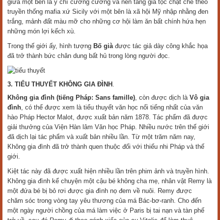
giữa một bên là ý chí cương cường và nền tảng gia tộc chặt chẽ theo
truyền thống mafia xứ Sicily với một bên là xã hội Mỹ nhập nhằng đen
trắng, mảnh đất màu mỡ cho những cơ hội làm ăn bất chính hứa hẹn
những món lợi kếch xù.
Trong thế giới ấy, hình tượng
Bố già
được tác giả dày công khắc họa
đã trở thành bức chân dung bất hủ trong lòng người đọc.
3. TIỂU THUYẾT KHÔNG GIA ĐÌNH
.
Không gia đình (tiếng Pháp: Sans famille)
, còn được dịch là
Vô gia
đình
, có thể được xem là tiểu thuyết văn học nổi tiếng nhất của văn
hào Pháp Hector Malot, được xuất bản năm 1878. Tác phẩm đã được
giải thưởng của Viện Hàn lâm Văn học Pháp. Nhiều nước trên thế giới
đã dịch lại tác phẩm và xuất bản nhiều lần. Từ một trăm năm nay,
Không gia đình đã trở thành quen thuộc đối với thiếu nhi Pháp và thế
giới.
Kiệt tác này đã được xuất hiện nhiều lần trên phim ảnh và truyền hình.
Không gia đình kể chuyện một cậu bé không cha mẹ, nhân vật Remy là
một đứa bé bị bỏ rơi được gia đình nọ đem về nuôi. Remy được
chăm sóc trong vòng tay yêu thương của má Bác-bơ-ranh. Cho đến
một ngày người chồng của má làm việc ở Paris bị tai nạn và tàn phế