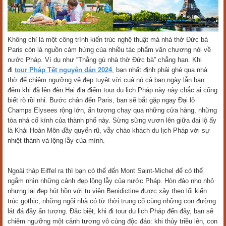
Không chỉ là một công trình kiến trúc nghệ thuật mà nhà thờ Đức bà
Paris còn là nguồn cảm hứng của nhiều tác phẩm văn chương nói về
nước Pháp. Ví dụ như “Thằng gù nhà thờ Đức bà” chẳng hạn. Khi
đi
tour Pháp Tết nguyên đán 2024
, bạn nhất định phải ghé qua nhà
thờ để chiêm ngưỡng vẻ đẹp tuyệt vời cuả nó cả ban ngày lẫn ban
đêm khi đã lên đèn.Hai địa điểm tour du lịch Pháp này này chắc ai cũng
biết rõ rồi nhỉ. Bước chân đến Paris, bạn sẽ bắt gặp ngay Đại lộ
Champs Elysees rộng lớn, ấn tượng chạy qua những cửa hàng, những
tòa nhà cổ kính của thành phố này. Sừng sững vươn lên giữa đại lộ ấy
là Khải Hoàn Môn đầy quyến rũ, vẫy chào khách du lịch Pháp với sự
nhiệt thành và lộng lẫy của mình.
Ngoài tháp Eiffel ra thì bạn có thể đến Mont Saint-Michel để có thể
ngắm nhìn những cảnh đẹp lộng lẫy của nước Pháp. Hòn đảo nho nhỏ
nhưng lại đẹp hút hồn với tu viện Benidictine được xây theo lối kiến
trúc gothic, những ngôi nhà có từ thời trung cổ cùng những con đường
lát đá đầy ấn tượng. Đặc biệt, khi đi tour du lịch Pháp đến đây, bạn sẽ
chiêm ngưỡng một cảnh tượng vô cùng độc đáo: khi thủy triều lên, con