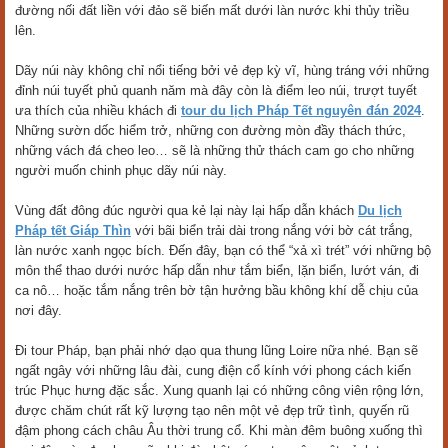
đường nối đất liền với đảo sẽ biến mất dưới làn nước khi thủy triều
lên.
Dãy núi này không chỉ nổi tiếng bởi vẻ đẹp kỳ vĩ, hùng tráng với những
đỉnh núi tuyết phủ quanh năm mà đây còn là điểm leo núi, trượt tuyết
ưa thích của nhiều khách đi
tour du lịch Pháp Tết nguyên đán 2024
.
Những sườn dốc hiểm trở, những con đường mòn đầy thách thức,
những vách đá cheo leo… sẽ là những thử thách cam go cho những
người muốn chinh phục dãy núi này.
Vùng đất đông đúc người qua kẻ lại này lại hấp dẫn khách
Du lịch
Pháp tết Giáp Thìn
với bãi biển trải dài trong nắng với bờ cát trắng,
làn nước xanh ngọc bích. Đến đây, bạn có thể “xả xì trét” với những bộ
môn thể thao dưới nước hấp dẫn như tắm biển, lặn biển, lướt ván, đi
ca nô… hoặc tắm nắng trên bờ tận hưởng bầu không khí dễ chịu của
nơi đây.
Đi tour Pháp, bạn phải nhớ dạo qua thung lũng Loire nữa nhé. Bạn sẽ
ngất ngây với những lâu đài, cung điện cổ kính với phong cách kiến
trúc Phục hưng đặc sắc. Xung quanh lại có những công viên rộng lớn,
được chăm chút rất kỹ lượng tạo nên một vẻ đẹp trữ tình, quyến rũ
đậm phong cách châu Âu thời trung cổ. Khi màn đêm buông xuống thì