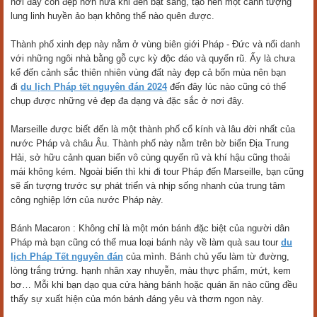
nơi đây còn đẹp hơn nữa khi đèn bật sáng, tạo nên một cảnh tượng
lung linh huyền ảo bạn không thể nào quên được.
Thành phố xinh đẹp này nằm ở vùng biên giới Pháp - Đức và nổi danh
với những ngôi nhà bằng gỗ cực kỳ độc đáo và quyến rũ. Ấy là chưa
kể đến cảnh sắc thiên nhiên vùng đất này đẹp cả bốn mùa nên bạn
đi
du lịch Pháp tết nguyên đán 2024
đến đây lúc nào cũng có thể
chụp được những vẻ đẹp đa dạng và đặc sắc ở nơi đây.
Marseille được biết đến là một thành phố cổ kính và lâu đời nhất của
nước Pháp và châu Âu. Thành phố này nằm trên bờ biển Địa Trung
Hải, sở hữu cảnh quan biển vô cùng quyến rũ và khí hậu cũng thoải
mái không kém. Ngoài biển thì khi đi tour Pháp đến Marseille, bạn cũng
sẽ ấn tượng trước sự phát triển và nhịp sống nhanh của trung tâm
công nghiệp lớn của nước Pháp này.
Bánh Macaron : Không chỉ là một món bánh đặc biệt của người dân
Pháp mà bạn cũng có thể mua loại bánh này về làm quà sau tour
du
lịch Pháp Tết nguyên đán
của mình. Bánh chủ yếu làm từ đường,
lòng trắng trứng. hạnh nhân xay nhuyễn, màu thực phẩm, mứt, kem
bơ… Mỗi khi bạn dạo qua cửa hàng bánh hoặc quán ăn nào cũng đều
thấy sự xuất hiện của món bánh đáng yêu và thơm ngon này.