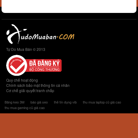
Tự Do Mua Bán © 2013
Quy chế hoạt động
Chính sách bảo mật thông tin cá nhân
Cơ chế giải quyết tranh chấp
Băng keo 3M
báo giá seo
thẻ tín dụng vib
thu mua laptop cũ giá cao
thu mua gaming cũ giá cao