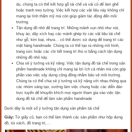
dụ, chúng ta có thể kết hợp gỗ tái chế và vải cũ để làm ghế
hoặc tranh treo tường. Việc kết hợp các vật liệu này không chỉ
mang lại tính thẩm mỹ mà còn giúp giảm tác động đến môi
trường.
Tận dụng đồ nhỏ để trang trí: Những mảnh vụn nhỏ như nút,
khuy áo, dây xích hay các mảnh ghép từ các vật liệu tái chế
như gỗ, kim loại, nhựa… có thể được sử dụng để trang trí các
mặt hàng handmade. Chúng ta có thể tạo ra những mô hình,
trang sức hoặc các chi tiết trang trí thú vị bằng cách tận dụng
những đồ nhỏ này.
Chia sẻ ý tưởng và kỹ năng: Việc tận dụng đồ tái chế trong sản
phẩm handmade không chỉ mang lại lợi ích cá nhân mà còn góp
phần vào việc xây dựng cộng đồng nhằm bảo vệ môi trường.
Chúng ta có thể chia sẻ ý tưởng và kỹ năng với nhau thông qua
các nhóm sáng tạo, xưởng làm việc chung hoặc các diễn đàn
trực tuyến để khuyến khích mọi người tham gia vào việc tận
dụng đồ tái chế để làm sản phẩm handmade
Dưới đây là một số ý tưởng tân dụng sản phẩm tái chế
Giấy:
Từ giấy cũ, bạn có thể làm thành các sản phẩm như hộp đựng
đồ, túi xách, đồ trang trí,…