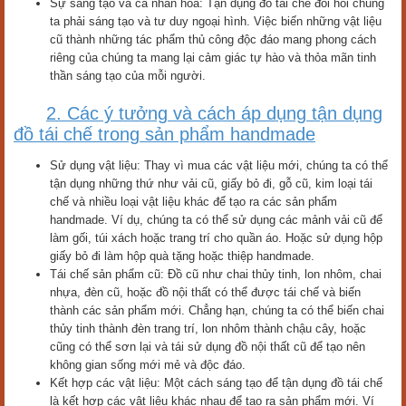
Sự sáng tạo và cá nhân hóa: Tận dụng đồ tái chế đòi hỏi chúng
ta phải sáng tạo và tư duy ngoại hình. Việc biến những vật liệu
cũ thành những tác phẩm thủ công độc đáo mang phong cách
riêng của chúng ta mang lại cảm giác tự hào và thỏa mãn tinh
thần sáng tạo của mỗi người.
2. Các ý tưởng và cách áp dụng tận dụng
đồ tái chế trong sản phẩm handmade
Sử dụng vật liệu: Thay vì mua các vật liệu mới, chúng ta có thể
tận dụng những thứ như vải cũ, giấy bỏ đi, gỗ cũ, kim loại tái
chế và nhiều loại vật liệu khác để tạo ra các sản phẩm
handmade. Ví dụ, chúng ta có thể sử dụng các mảnh vải cũ để
làm gối, túi xách hoặc trang trí cho quần áo. Hoặc sử dụng hộp
giấy bỏ đi làm hộp quà tặng hoặc thiệp handmade.
Tái chế sản phẩm cũ: Đồ cũ như chai thủy tinh, lon nhôm, chai
nhựa, đèn cũ, hoặc đồ nội thất có thể được tái chế và biến
thành các sản phẩm mới. Chẳng hạn, chúng ta có thể biến chai
thủy tinh thành đèn trang trí, lon nhôm thành chậu cây, hoặc
cũng có thể sơn lại và tái sử dụng đồ nội thất cũ để tạo nên
không gian sống mới mẻ và độc đáo.
Kết hợp các vật liệu: Một cách sáng tạo để tận dụng đồ tái chế
là kết hợp các vật liệu khác nhau để tạo ra sản phẩm mới. Ví