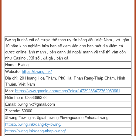
Bwing là nhà cái cá cược thể thao uy tín hàng đầu Việt Nam , với gần
10 năm kinh nghiệm hứa hẹn sẽ đem đến cho bạn một địa điểm cá
cược online lành mạnh , bên cạnh đó ngoài mạnh về thể thì vẫn còn
như Casino , Xổ số , đá gà , bắn cá
Name: Bwing
Website:
https://bwing.ink/
Địa chỉ: 20 Hoàng Hoa Thám, Phủ Hà, Phan Rang-Tháp Chàm, Ninh
Thuận, Việt Nam
Map:
https://www.google.com/maps?cid=14739235472762080661
Điện thoại: 0358366378
Email: bwingink@gmail.com
Zipcode: 59000
#bwing #bwingink #giaitribwing #bwingcasino #nhacaibwing
https://bwing.ink/dang-ky-bwing/
https://bwing.ink/dang-nhap-bwing/