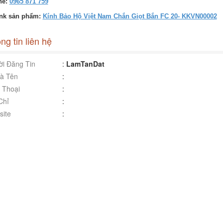
ne:
0965 871 759
ink sản phẩm:
Kính Bảo Hộ Việt Nam Chắn Giọt Bắn FC 20- KKVN00002
ng tin liên hệ
i Đăng Tin
:
LamTanDat
à Tên
:
 Thoại
:
Chỉ
:
ite
: