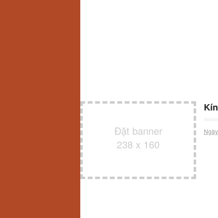
Kín
Đặt banner
Ngày
238 x 160