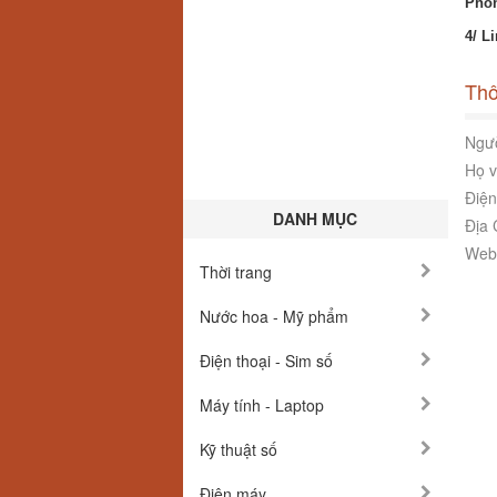
Pho
4/ L
Thô
Ngườ
Họ v
Điện
DANH MỤC
Địa 
Webs
Thời trang
Nước hoa - Mỹ phẩm
Điện thoại - Sim số
Máy tính - Laptop
Kỹ thuật số
Điện máy