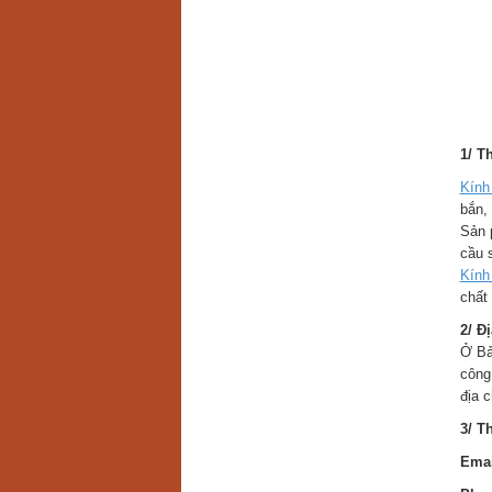
1/ T
Kính
bắn,
Sản 
cầu 
Kính
chất
2/ Đ
Ở Bả
công
địa 
3/ T
Emai