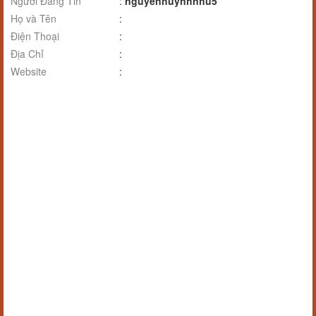
Người Đăng Tin
:
nguyenhuynhnhu5
Họ và Tên
:
Điện Thoại
:
Địa Chỉ
:
Website
: