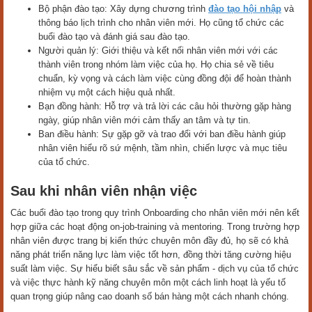
Bộ phận đào tạo: Xây dựng chương trình
đào tạo hội nhập
và
thông báo lịch trình cho nhân viên mới. Họ cũng tổ chức các
buổi đào tạo và đánh giá sau đào tạo.
Người quản lý: Giới thiệu và kết nối nhân viên mới với các
thành viên trong nhóm làm việc của họ. Họ chia sẻ về tiêu
chuẩn, kỳ vọng và cách làm việc cùng đồng đội để hoàn thành
nhiệm vụ một cách hiệu quả nhất.
Bạn đồng hành: Hỗ trợ và trả lời các câu hỏi thường gặp hàng
ngày, giúp nhân viên mới cảm thấy an tâm và tự tin.
Ban điều hành: Sự gặp gỡ và trao đổi với ban điều hành giúp
nhân viên hiểu rõ sứ mệnh, tầm nhìn, chiến lược và mục tiêu
của tổ chức.
Sau khi nhân viên nhận việc
Các buổi đào tạo trong quy trình Onboarding cho nhân viên mới nên kết
hợp giữa các hoạt động on-job-training và mentoring. Trong trường hợp
nhân viên được trang bị kiến thức chuyên môn đầy đủ, họ sẽ có khả
năng phát triển năng lực làm việc tốt hơn, đồng thời tăng cường hiệu
suất làm việc. Sự hiểu biết sâu sắc về sản phẩm - dịch vụ của tổ chức
và việc thực hành kỹ năng chuyên môn một cách linh hoạt là yếu tố
quan trọng giúp nâng cao doanh số bán hàng một cách nhanh chóng.