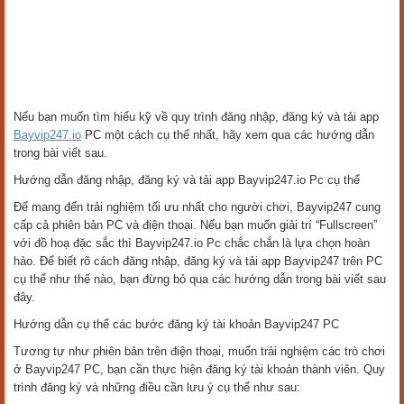
Nếu bạn muốn tìm hiểu kỹ về quy trình đăng nhập, đăng ký và tải app
Bayvip247.io
PC một cách cụ thể nhất, hãy xem qua các hướng dẫn
trong bài viết sau.
Hướng dẫn đăng nhập, đăng ký và tải app Bayvip247.io Pc cụ thể
Để mang đến trải nghiệm tối ưu nhất cho người chơi, Bayvip247 cung
cấp cả phiên bản PC và điện thoại. Nếu bạn muốn giải trí “Fullscreen”
với đồ hoạ đặc sắc thì Bayvip247.io Pc chắc chắn là lựa chọn hoàn
hảo. Để biết rõ cách đăng nhập, đăng ký và tải app Bayvip247 trên PC
cụ thể như thế nào, bạn đừng bỏ qua các hướng dẫn trong bài viết sau
đây.
Hướng dẫn cụ thể các bước đăng ký tài khoản Bayvip247 PC
Tương tự như phiên bản trên điện thoại, muốn trải nghiệm các trò chơi
ở Bayvip247 PC, bạn cần thực hiện đăng ký tài khoản thành viên. Quy
trình đăng ký và những điều cần lưu ý cụ thể như sau: