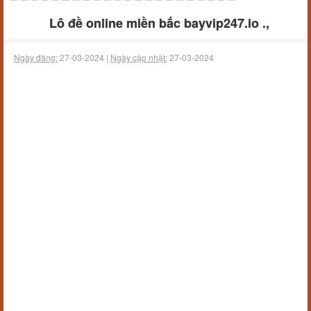
Lô đề online miền bắc bayvip247.io .,
Ngày đăng:
27-03-2024 |
Ngày cập nhật:
27-03-2024