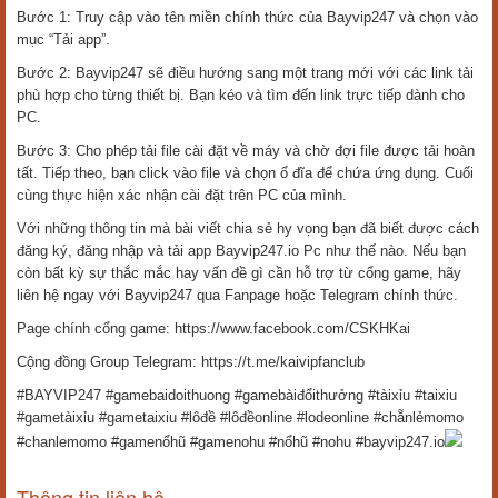
Bước 1: Truy cập vào tên miền chính thức của Bayvip247 và chọn vào
mục “Tải app”.
Bước 2: Bayvip247 sẽ điều hướng sang một trang mới với các link tải
phù hợp cho từng thiết bị. Bạn kéo và tìm đến link trực tiếp dành cho
PC.
Bước 3: Cho phép tải file cài đặt về máy và chờ đợi file được tải hoàn
tất. Tiếp theo, bạn click vào file và chọn ổ đĩa để chứa ứng dụng. Cuối
cùng thực hiện xác nhận cài đặt trên PC của mình.
Với những thông tin mà bài viết chia sẻ hy vọng bạn đã biết được cách
đăng ký, đăng nhập và tải app Bayvip247.io Pc như thế nào. Nếu bạn
còn bất kỳ sự thắc mắc hay vấn đề gì cần hỗ trợ từ cổng game, hãy
liên hệ ngay với Bayvip247 qua Fanpage hoặc Telegram chính thức.
Page chính cổng game: https://www.facebook.com/CSKHKai
Cộng đồng Group Telegram: https://t.me/kaivipfanclub
#BAYVIP247 #gamebaidoithuong #gamebàiđổithưởng #tàixỉu #taixiu
#gametàixỉu #gametaixiu #lôđề #lôđềonline #lodeonline #chẵnlẻmomo
#chanlemomo #gamenổhũ #gamenohu #nổhũ #nohu #bayvip247.io
Thông tin liên hệ