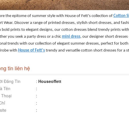
ore the epitome of summer style with House of Fett's collection of
Cotton S
rt Wear. Discover a range of printed dresses, stylish short dresses, and fas
bold prints to elegant designs, our cotton dresses blend trendy prints with 
her you seek a party dress or a chic
mini dress
, our designer short dresses
onal trends with our collection of elegant summer dresses, perfect for both
robe with
House of Fett's
trendy and versatile cotton short dresses for a 
ng tin liên hệ
i Đăng Tin
:
Houseoffett
à Tên
:
 Thoại
:
Chỉ
:
ite
: