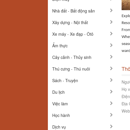
Nhà đất - Bất động sản
Expl
Xây dựng - Nội thất
Reso
From 
Xe máy - Xe đạp - Ôtô
Whet
seas
Ẩm thực
ward
Cây cảnh - Thủy sinh
Thô
Thú cưng - Thú nuôi
Sách - Truyện
Ngườ
Họ v
Du lịch
Điện
Việc làm
Địa 
Webs
Học hành
Dịch vụ