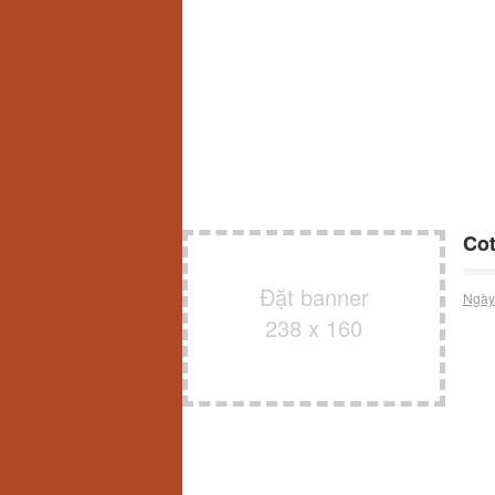
Cot
Đặt banner
Ngày
238 x 160