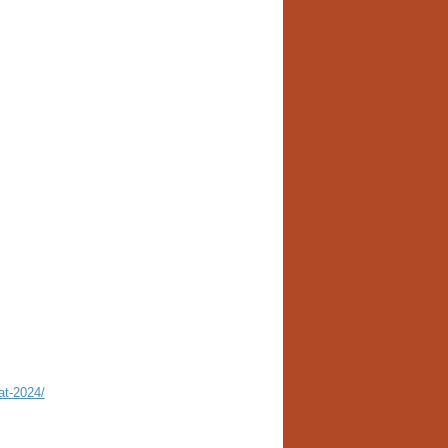
at-2024/