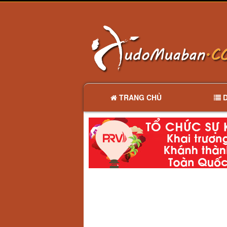
TRANG CHỦ