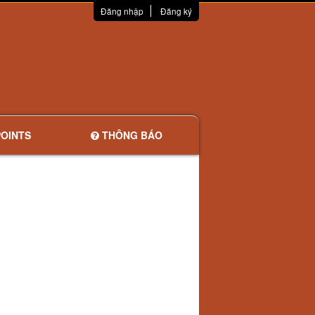
Đăng nhập
Đăng ký
OINTS
THÔNG BÁO