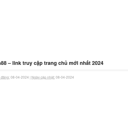
88 – link truy cập trang chủ mới nhất 2024
 đăng:
08-04-2024 |
Ngày cập nhật:
08-04-2024