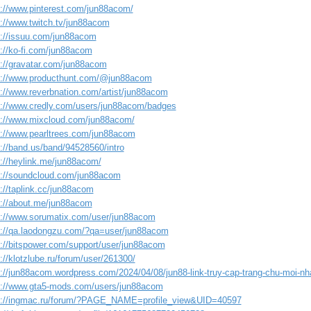
s://www.pinterest.com/jun88acom/
s://www.twitch.tv/jun88acom
s://issuu.com/jun88acom
s://ko-fi.com/jun88acom
s://gravatar.com/jun88acom
s://www.producthunt.com/@jun88acom
s://www.reverbnation.com/artist/jun88acom
s://www.credly.com/users/jun88acom/badges
s://www.mixcloud.com/jun88acom/
s://www.pearltrees.com/jun88acom
s://band.us/band/94528560/intro
s://heylink.me/jun88acom/
s://soundcloud.com/jun88acom
://taplink.cc/jun88acom
s://about.me/jun88acom
s://www.sorumatix.com/user/jun88acom
s://qa.laodongzu.com/?qa=user/jun88acom
s://bitspower.com/support/user/jun88acom
://klotzlube.ru/forum/user/261300/
s://jun88acom.wordpress.com/2024/04/08/jun88-link-truy-cap-trang-chu-moi-nh
s://www.gta5-mods.com/users/jun88acom
s://ingmac.ru/forum/?PAGE_NAME=profile_view&UID=40597