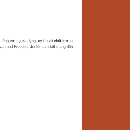
 tiếng với sự đa dạng, uy tín và chất lượng
ayan and Freeport, Jun88 cam kết mang đến