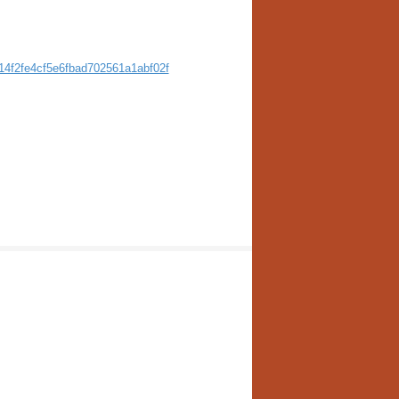
814f2fe4cf5e6fbad702561a1abf02f