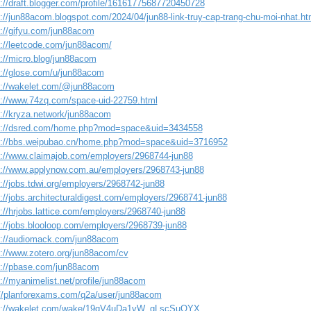
s://draft.blogger.com/profile/16161775687720450728
s://jun88acom.blogspot.com/2024/04/jun88-link-truy-cap-trang-chu-moi-nhat.ht
s://gifyu.com/jun88acom
s://leetcode.com/jun88acom/
s://micro.blog/jun88acom
s://glose.com/u/jun88acom
s://wakelet.com/@jun88acom
s://www.74zq.com/space-uid-22759.html
s://kryza.network/jun88acom
s://dsred.com/home.php?mod=space&uid=3434558
s://bbs.weipubao.cn/home.php?mod=space&uid=3716952
s://www.claimajob.com/employers/2968744-jun88
s://www.applynow.com.au/employers/2968743-jun88
s://jobs.tdwi.org/employers/2968742-jun88
s://jobs.architecturaldigest.com/employers/2968741-jun88
s://hrjobs.lattice.com/employers/2968740-jun88
s://jobs.blooloop.com/employers/2968739-jun88
s://audiomack.com/jun88acom
s://www.zotero.org/jun88acom/cv
s://pbase.com/jun88acom
://myanimelist.net/profile/jun88acom
://planforexams.com/q2a/user/jun88acom
s://wakelet.com/wake/19qV4uDa1vW_gLscSuQYX