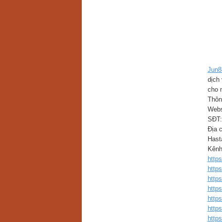
Jun8
dịch
cho 
Thông
Webs
SĐT:
Địa c
Hast
Kênh
https
http
http
http
http
http
http