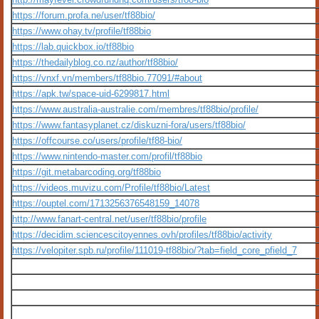
https://forum.profa.ne/user/tf88bio/
https://www.ohay.tv/profile/tf88bio
https://lab.quickbox.io/tf88bio
https://thedailyblog.co.nz/author/tf88bio/
https://vnxf.vn/members/tf88bio.77091/#about
https://apk.tw/space-uid-6299817.html
https://www.australia-australie.com/membres/tf88bio/profile/
https://www.fantasyplanet.cz/diskuzni-fora/users/tf88bio/
https://offcourse.co/users/profile/tf88-bio/
https://www.nintendo-master.com/profil/tf88bio
https://git.metabarcoding.org/tf88bio
https://videos.muvizu.com/Profile/tf88bio/Latest
https://ouptel.com/1713256376548159_14078
http://www.fanart-central.net/user/tf88bio/profile
https://decidim.sciencescitoyennes.ovh/profiles/tf88bio/activity
https://velopiter.spb.ru/profile/111019-tf88bio/?tab=field_core_pfield_7