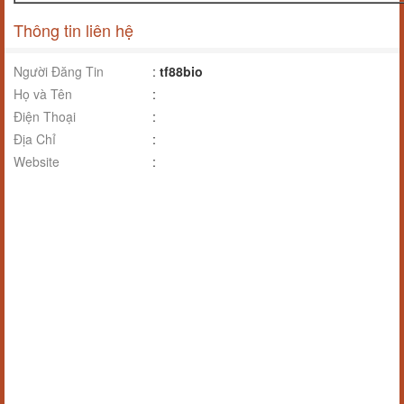
Thông tin liên hệ
Người Đăng Tin
:
tf88bio
Họ và Tên
:
Điện Thoại
:
Địa Chỉ
:
Website
: