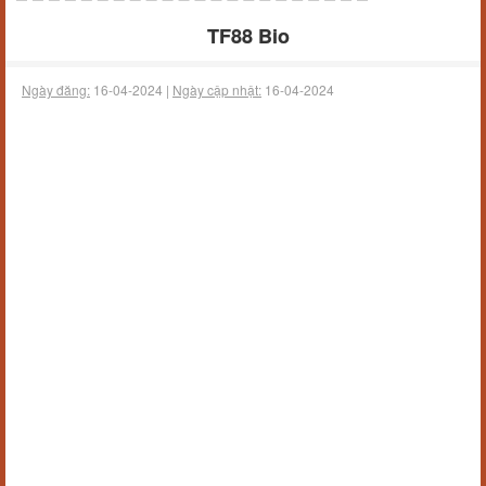
TF88 Bio
Ngày đăng:
16-04-2024 |
Ngày cập nhật:
16-04-2024