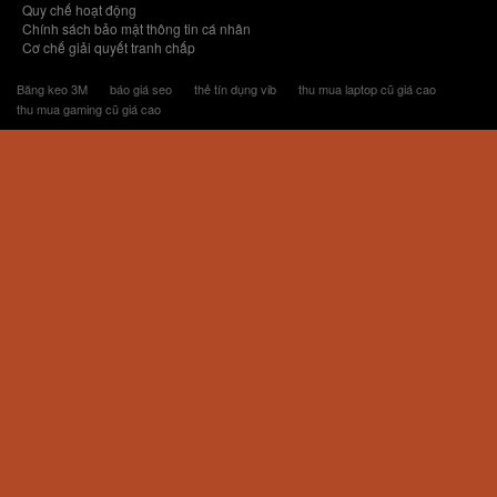
Quy chế hoạt động
Chính sách bảo mật thông tin cá nhân
Cơ chế giải quyết tranh chấp
Băng keo 3M
báo giá seo
thẻ tín dụng vib
thu mua laptop cũ giá cao
thu mua gaming cũ giá cao