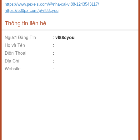
https://www.pexels.com/@nha-cai-vl88-1243543117/
https://500px.com/p/vl88cyou
Thông tin liên hệ
Người Đăng Tin
:
vl88cyou
Họ và Tên
:
Điện Thoại
:
Địa Chỉ
:
Website
: