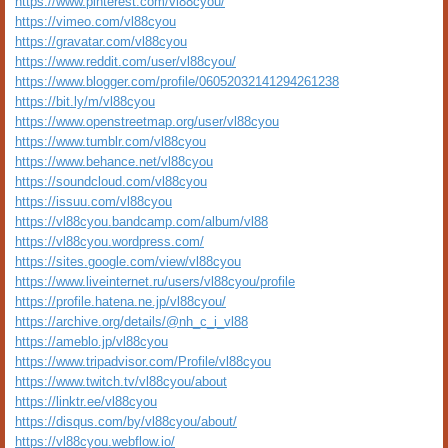
https://www.pinterest.com/vl88cyou/
https://vimeo.com/vl88cyou
https://gravatar.com/vl88cyou
https://www.reddit.com/user/vl88cyou/
https://www.blogger.com/profile/06052032141294261238
https://bit.ly/m/vl88cyou
https://www.openstreetmap.org/user/vl88cyou
https://www.tumblr.com/vl88cyou
https://www.behance.net/vl88cyou
https://soundcloud.com/vl88cyou
https://issuu.com/vl88cyou
https://vl88cyou.bandcamp.com/album/vl88
https://vl88cyou.wordpress.com/
https://sites.google.com/view/vl88cyou
https://www.liveinternet.ru/users/vl88cyou/profile
https://profile.hatena.ne.jp/vl88cyou/
https://archive.org/details/@nh_c_i_vl88
https://ameblo.jp/vl88cyou
https://www.tripadvisor.com/Profile/vl88cyou
https://www.twitch.tv/vl88cyou/about
https://linktr.ee/vl88cyou
https://disqus.com/by/vl88cyou/about/
https://vl88cyou.webflow.io/