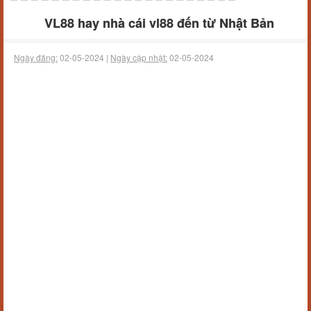
VL88 hay nhà cái vl88 đến từ Nhật Bản
Ngày đăng:
02-05-2024 |
Ngày cập nhật:
02-05-2024