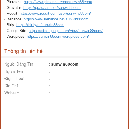
- Pinterest:
https://www.pinterest.com/sunwin88com/
- Gravatar:
https://gravatar.com/sunwin88com
- Reddit:
https://www.reddit.com/user/sunwin88com/
- Behance:
https://www.behance.net/sunwin88com
- Bitly:
https://bit.ly/m/sunwin88com
- Google Site:
https://sites.google.com/view/sunwin88com/
- Wordpress:
https://sunwin88com.wordpress.com/
Thông tin liên hệ
Người Đăng Tin
:
sunwin88com
Họ và Tên
:
Điện Thoại
:
Địa Chỉ
:
Website
: