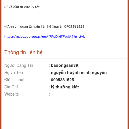
✅
Giá đầu tư cực kỳ tốt!
✅
Anh chị quan tâm xin liên hệ Nguyên 0905381525
https://maps.app.goo.gl/ooAi7PoDjkR7VujA9?g_st=iz
Thông tin liên hệ
Người Đăng Tin
:
badongsan89
Họ và Tên
:
nguyễn huỳnh minh nguyên
Điện Thoại
:
0905381525
Địa Chỉ
:
lý thường kiệt
Website
: