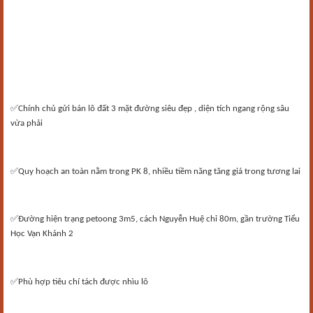
✅
Chính chủ gửi bán lô đất 3 mặt đường siêu đẹp , diện tích ngang rộng sâu
vừa phải
✅
Quy hoạch an toàn nằm trong PK 8, nhiều tiềm năng tăng giá trong tương lai
✅
Đ
ường hiện trạng petoong 3m5, cách Nguyễn Huệ chỉ 80m, gần trường Tiểu
Học Vạn Khánh 2
✅
Phù hợp tiêu chí tách được nhìu lô