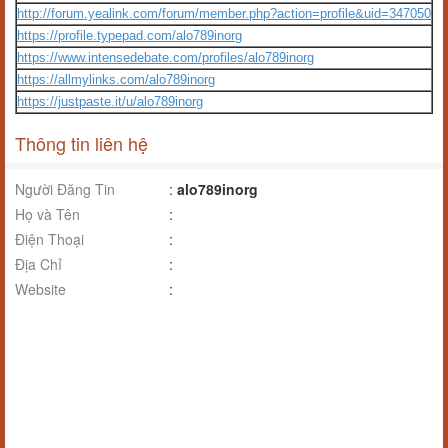
http://forum.yealink.com/forum/member.php?action=profile&uid=347050
https://profile.typepad.com/alo789inorg
https://www.intensedebate.com/profiles/alo789inorg
https://allmylinks.com/alo789inorg
https://justpaste.it/u/alo789inorg
Thông tin liên hệ
Người Đăng Tin
:
alo789inorg
Họ và Tên
:
Điện Thoại
:
Địa Chỉ
:
Website
: