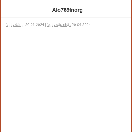
Alo789inorg
Ngày đăng:
20-06-2024 |
Ngày cập nhật:
20-06-2024