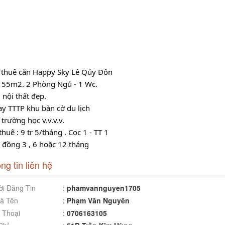
 thuê căn Happy Sky Lê Qúy Đôn
: 55m2. 2 Phòng Ngủ - 1 Wc.
l nội thất đẹp.
y TTTP khu bàn cờ du lịch
trường học v.v.v.v.
thuê : 9 
tr 5/tháng . Cọc 1 - TT 1
đồng 3 , 6 hoặc 12 tháng
ng tin liên hệ
i Đăng Tin
:
phamvannguyen1705
à Tên
:
Phạm Văn Nguyên
 Thoại
:
0706163105