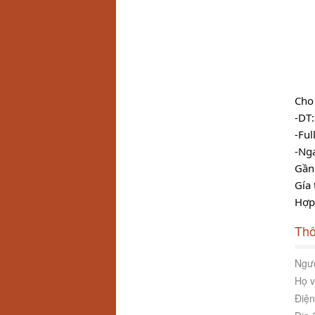
Cho
-DT
-Ful
-Nga
Gần 
Gía 
Hợp 
Thô
Ngườ
Họ v
Điện