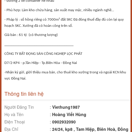
- Đường 2 xe container né nhau
- Phù hợp: Làm kho chứa hàng, sản xuất may mặc, nhiều ngành nghề...
- Pháp lý : sổ hồng riêng có 7000m² đất SKC Đã đóng thuế đầy đủ còn lại quy
hoạch SKC. Xưởng đã có hoàn công trên sổ.
Giá bán : 61 tỷ
(có thương lượng)
_______________________________________
CÔNG TY BẤT ĐỘNG SẢN CÔNG NGHIỆP LỘC PHÁT
D7/2-KP4 - p.Tân Hiệp - Tp.Biên Hòa - Đồng Nai
-Nhận ký gửi, giới thiệu mua bán, cho thuê kho xưởng trong và ngoài KCN khu
vực Đồng Nai.
Thông tin liên hệ
Người Đăng Tin
:
Viethung1987
Họ và Tên
:
Hoàng Viết Hùng
Điện Thoại
:
0902932090
Địa Chỉ
:
24/24, kp8 , Tam Hiệp, Biên Hoà, Đồng