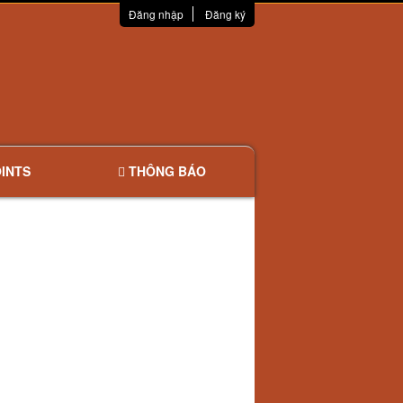
Đăng nhập
Đăng ký
INTS
THÔNG BÁO