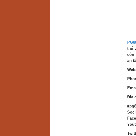
PG8
thú 
còn 
an t
Webs
Phon
Emai
Địa 
#pg8
Soci
Fac
Yout
Twit