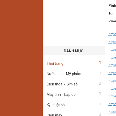
Pint
Tum
Vim
http
http
http
DANH MỤC
http
Thời trang
http
Nước hoa - Mỹ phẩm
https
http
Điện thoại - Sim số
http
Máy tính - Laptop
http
Kỹ thuật số
http
http
Điện máy