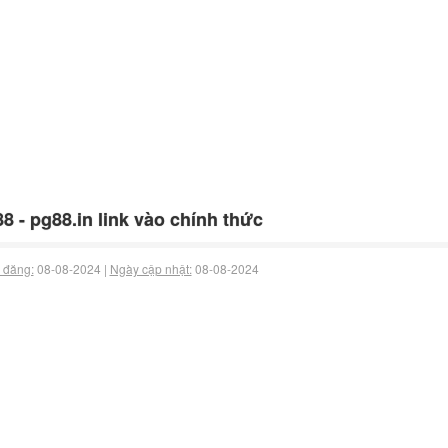
8 - pg88.in link vào chính thức
 đăng:
08-08-2024 |
Ngày cập nhật:
08-08-2024