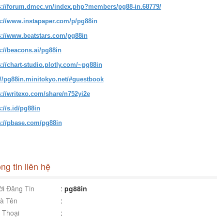
s://forum.dmec.vn/index.php?members/pg88-in.68779/
s://www.instapaper.com/p/pg88in
s://www.beatstars.com/pg88in
s://beacons.ai/pg88in
s://chart-studio.plotly.com/~pg88in
://pg88in.minitokyo.net/#guestbook
s://writexo.com/share/n752yi2e
://s.id/pg88in
s://pbase.com/pg88in
ng tin liên hệ
i Đăng Tin
:
pg88in
à Tên
:
 Thoại
: