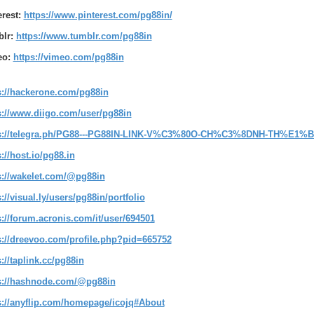
erest:
https://www.pinterest.com/pg88in/
blr:
https://www.tumblr.com/pg88in
eo:
https://vimeo.com/pg88in
s://hackerone.com/pg88in
s://www.diigo.com/user/pg88in
s://telegra.ph/PG88---PG88IN-LINK-V%C3%80O-CH%C3%8DNH-TH%E1%
s://host.io/pg88.in
s://wakelet.com/@pg88in
://visual.ly/users/pg88in/portfolio
s://forum.acronis.com/it/user/694501
s://dreevoo.com/profile.php?pid=665752
s://taplink.cc/pg88in
s://hashnode.com/@pg88in
s://anyflip.com/homepage/icojq#About