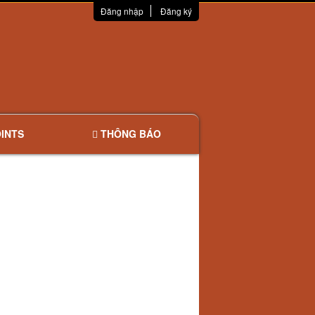
Đăng nhập
Đăng ký
INTS
THÔNG BÁO