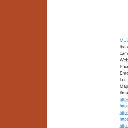
MU
thao
cam 
Web
Pho
Ema
Loca
Map
#mu
http
htt
http
http
http