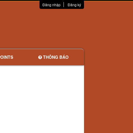
Đăng nhập
Đăng ký
OINTS
THÔNG BÁO