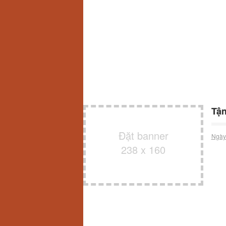
Tận
Đặt banner
Ngày
238 x 160