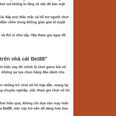
chơi mà không lo lắng về vấn đề bảo mật
iải đáp mọi thắc mắc và hỗ trợ người chơi
đắm chìm trong không gian giải trí tuyệt
 và thú vị như vậy. Hãy tham gia ngay để
 trên nhà cái Bet88"
ến hiện nay đó chính là chơi game bài nổ
ong những sự lựa chọn hàng đầu dành cho
ệm những trò chơi nổ hũ hấp dẫn, mang lại
ng chuyên nghiệp, việc tham gia chơi nổ hũ
chơi hiệu quả, không chỉ dựa vào may mắn
a Bet88, việc này trở nên dễ dàng hơn bao