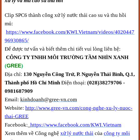
xử lý và mủ cao su thu hồi ​
Clip SPC6 thành công xử lý nước thải cao su và thu hồi
mủ:
https://www.facebook.com/KWI.Vietnam/videos/4020447
96930865/
Để được tư vấn và biết thêm chi tiết vui lòng liên hệ:
CÔNG TY TNHH MÔI TRƯỜNG TẦM NHÌN XANH
GREE
(
)
Địa chỉ:
130 Nguyễn Công Trứ, P. Nguyễn Thái Bình, Q.1,
Thành phố Hồ Chí Minh
Điện thoại:
(028)38279706 -
0981687909
Email:
kinhdoanh@gree-vn.com
Website:
http://www.gree-vn.com/cong-nghe-xu-ly-nuoc-
thai-GREE
Facebook:
https://www.facebook.com/KWI.Vietnam
Xem thêm về Công nghệ
xử lý nước thải
của
công ty môi