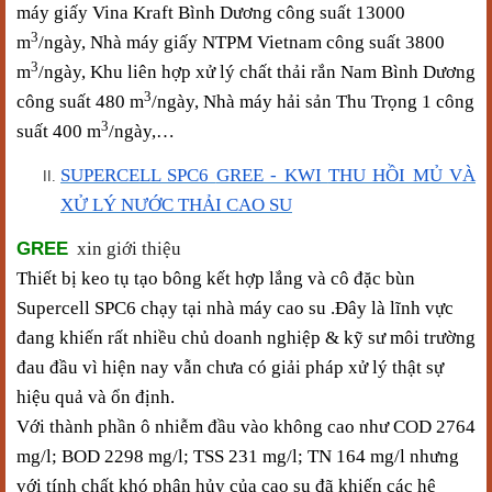
máy giấy Vina Kraft Bình Dương
công suất
13000
3
m
/ngày, Nhà máy giấy NTPM Vietnam công suất 3800
3
m
/ngày, Khu liên hợp xử lý chất thải rắn Nam Bình Dương
3
công suất 480 m
/ngày, Nhà máy hải sản Thu Trọng 1 công
3
suất 400 m
/ngày,…
SUPERCELL SPC6
GREE - KWI
THU HỒI MỦ VÀ
XỬ LÝ NƯỚC THẢI CAO SU
GREE
xin giới thiệu
Thiết bị keo tụ tạo bông kết hợp lắng và cô đặc bùn
Supercell SPC6 chạy tại nhà máy cao su .Đây là lĩnh vực
đang khiến rất nhiều chủ doanh nghiệp & kỹ sư môi trường
đau đầu vì hiện nay vẫn chưa có giải pháp xử lý thật sự
hiệu quả và ổn định.
Với thành phần ô nhiễm đầu vào không cao như COD 2764
mg/l; BOD 2298 mg/l; TSS 231 mg/l; TN 164 mg/l nhưng
với tính chất khó phân hủy của cao su đã khiến các hệ