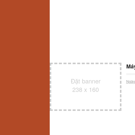
Máy
Đặt banner
Ngày
238 x 160