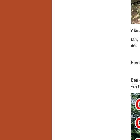
Cần 
Máy 
dài.
Phụ 
Bạn 
với 