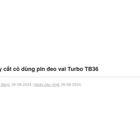
 cắt cỏ dùng pin đeo vai Turbo TB36
 đăng:
26-08-2024 |
Ngày cập nhật:
26-08-2024