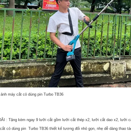
 ảnh máy cắt cỏ dùng pin Turbo TB36
ÃI : Tặng kèm ngay 9 lưỡi cắt gồm lưỡi cắt thép x2, lưỡi cắt dao x2, lưỡi 
cắt cỏ dùng pin Turbo TB36 thiết kế tương đối nhỏ gọn, nhẹ dễ dàng thao tác 