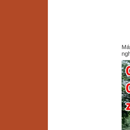
Má
ngh