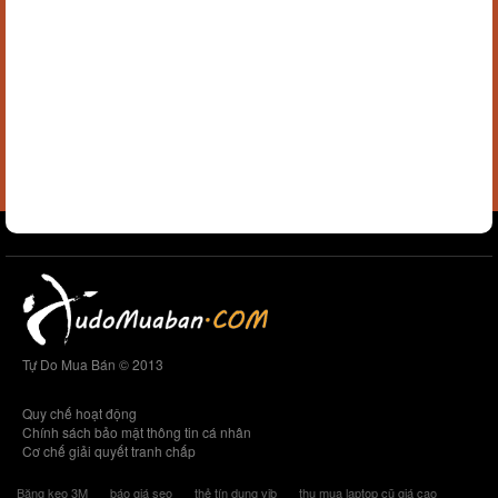
Tự Do Mua Bán © 2013
Quy chế hoạt động
Chính sách bảo mật thông tin cá nhân
Cơ chế giải quyết tranh chấp
Băng keo 3M
báo giá seo
thẻ tín dụng vib
thu mua laptop cũ giá cao