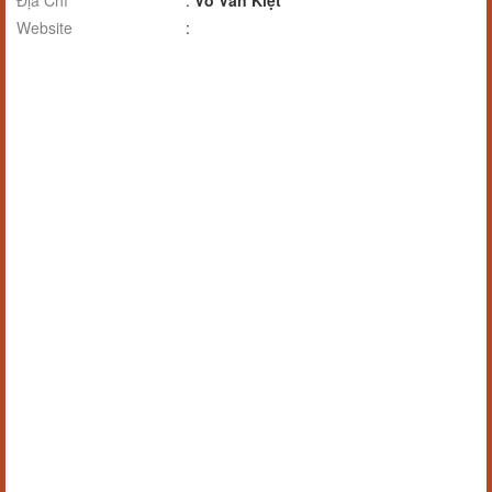
Địa Chỉ
:
Võ Văn Kiệt
Website
: