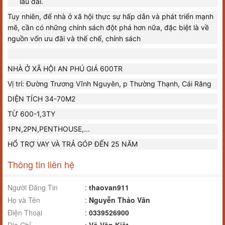
lâu dài.
Tuy nhiên, để nhà ở xã hội thực sự hấp dẫn và phát triển mạnh
mẽ, cần có những chính sách đột phá hơn nữa, đặc biệt là về
nguồn vốn ưu đãi và thể chế, chính sách
NHÀ Ở XÃ HỘI AN PHÚ GIÁ 600TR
Vị trí: Đường Trương Vĩnh Nguyên, p Thường Thạnh, Cái Răng
DIỆN TÍCH 34-70M2
TỪ 600-1,3TY
1PN,2PN,PENTHOUSE,...
HỔ TRỢ VAY VÀ TRẢ GÓP ĐẾN 25 NĂM
Thông tin liên hệ
Người Đăng Tin
:
thaovan911
Họ và Tên
:
Nguyễn Thảo Vân
Điện Thoại
:
0339526900