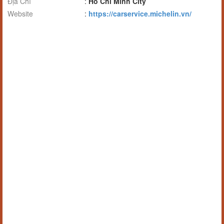
Địa Chỉ
:
Ho Chi Minh City
Website
:
https://carservice.michelin.vn/