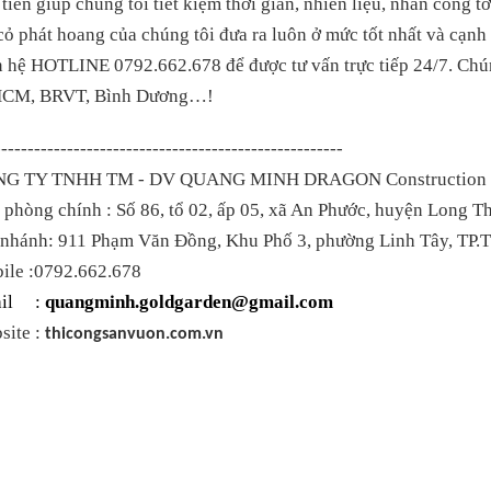
 tiến giúp chúng tôi tiết kiệm thời gian, nhiên liệu, nhân công 
cỏ phát hoang của chúng tôi đưa ra luôn ở mức tốt nhất và cạnh 
n hệ HOTLINE 0792.662.678 để được tư vấn trực tiếp 24/7. Chún
CM, BRVT, Bình Dương…!
-----------------------------------------------------
G TY TNHH TM - DV QUANG MINH DRAGON Construction -
phòng chính : Số 86, tổ 02, ấp 05, xã An Phước, huyện Long Th
 nhánh: 911 Phạm Văn Đồng, Khu Phố 3, phường Linh Tây, TP.
bile :0792.662.678
ail :
quangminh.goldgarden@gmail.com
site :
thicongsanvuon.com.vn