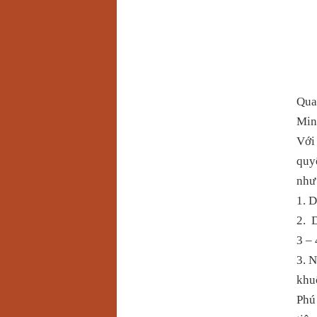
Qua
Min
Với
quyế
như 
1. D
2. D
3 – 
3. N
khu
Phú