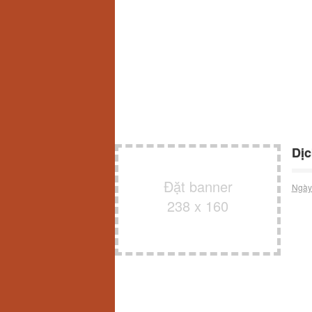
Dịc
Đặt banner
Ngày
238 x 160