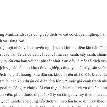
ng MinhLandscape cung cấp dịch vụ cắt cỏ chuyên nghiệp hàng
h và Đồng Nai.
 đội ngũ nhân viên chuyên nghiệp, có kinh nghiệm lâu năm
Phú
t các vấn đề về cỏ dại, cắt cỏ, cắt tỉa cây xanh, cây cảnh, chă
ý muốn của bạn với chi phí tốt nhất. Sau đây là một số dịch vụ 
ịch vụ cắt cỏ: cho khu công nghiệp, công ty, nhà máy, sân vườn,
ịch vụ phát hoang: khu dân cư, khuôn viên nhà ở, đặc biệt chú
4m tại các khu dự án có diện tích lớn với mức giá cạnh tranh nhấ
goài ra Công ty chúng tôi còn thực hiện các dịch vụ đi kèm nh
ôn viên, phun thuốc diệt cỏ, xử lý cỏ tận gốc…tùy theo nhu cầ
 Quốc
Landscape cung cấp dịch vụ theo lần hoặc định kỳ theo t