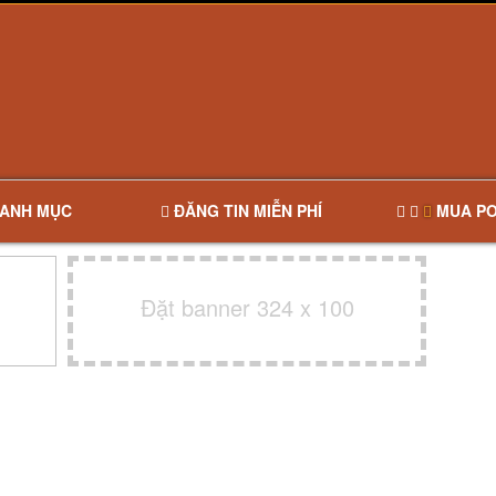
ANH MỤC
ĐĂNG TIN MIỄN PHÍ
MUA PO
Đặt banner 324 x 100