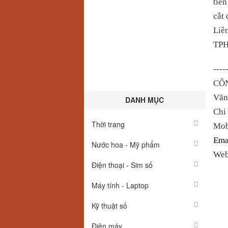
tiên
cắt 
Liê
TPH
----
CÔN
Văn 
DANH MỤC
Chi
Thời trang
Mo
Em
Nước hoa - Mỹ phẩm
Web
Điện thoại - Sim số
Máy tính - Laptop
Kỹ thuật số
Điện máy