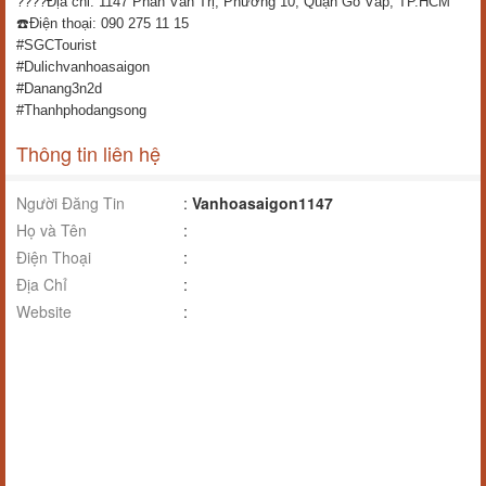
????Địa chỉ: 1147 Phan Văn Trị, Phường 10, Quận Gò Vấp, TP.HCM
☎️Điện thoại: 090 275 11 15
#SGCTourist
#Dulichvanhoasaigon
#Danang3n2d
#Thanhphodangsong
Thông tin liên hệ
Người Đăng Tin
:
Vanhoasaigon1147
Họ và Tên
:
Điện Thoại
:
Địa Chỉ
:
Website
: