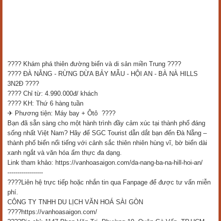
???? Khám phá thiên đường biển và di sản miền Trung ????
???? ĐÀ NẴNG - RỪNG DỪA BẢY MẪU - HỘI AN - BÀ NÀ HILLS
3N2Đ ????
???? Chỉ từ: 4.990.000đ/ khách
???? KH: Thứ 6 hàng tuần
✈ Phương tiện: Máy bay + Ôtô ????
Bạn đã sẵn sàng cho một hành trình đầy cảm xúc tại thành phố đáng
sống nhất Việt Nam? Hãy để SGC Tourist dẫn dắt bạn đến Đà Nẵng –
thành phố biển nổi tiếng với cảnh sắc thiên nhiên hùng vĩ, bờ biển dài
xanh ngắt và văn hóa ẩm thực đa dạng.
Link tham khảo: https://vanhoasaigon.com/da-nang-ba-na-hill-hoi-an/
------------------
????Liên hệ trực tiếp hoặc nhắn tin qua Fanpage để được tư vấn miễn
phí.
CÔNG TY TNHH DU LỊCH VĂN HOÁ SÀI GÒN
????https://vanhoasaigon.com/