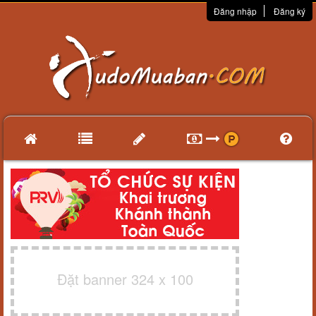
Đăng nhập
Đăng ký
Đặt banner 324 x 100