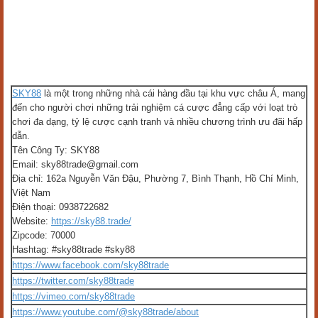
SKY88
là một trong những nhà cái hàng đầu tại khu vực châu Á, mang
đến cho người chơi những trải nghiệm cá cược đẳng cấp với loạt trò
chơi đa dạng, tỷ lệ cược cạnh tranh và nhiều chương trình ưu đãi hấp
dẫn.
Tên Công Ty: SKY88
Email: sky88trade@gmail.com
Địa chỉ: 162a Nguyễn Văn Đậu, Phường 7, Bình Thạnh, Hồ Chí Minh,
Việt Nam
Điện thoại: 0938722682
Website:
https://sky88.trade/
Zipcode: 70000
Hashtag: #sky88trade #sky88
https://www.facebook.com/sky88trade
https://twitter.com/sky88trade
https://vimeo.com/sky88trade
https://www.youtube.com/@sky88trade/about