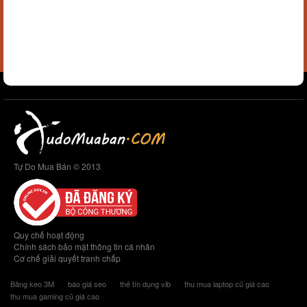
Tự Do Mua Bán © 2013
Quy chế hoạt động
Chính sách bảo mật thông tin cá nhân
Cơ chế giải quyết tranh chấp
Băng keo 3M
báo giá seo
thẻ tín dụng vib
thu mua laptop cũ giá cao
thu mua gaming cũ giá cao