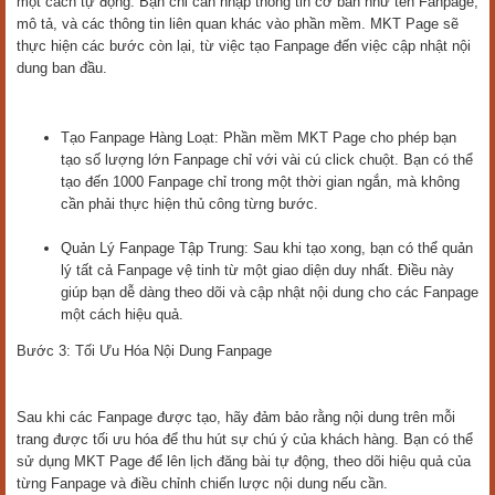
một cách tự động. Bạn chỉ cần nhập thông tin cơ bản như tên Fanpage,
mô tả, và các thông tin liên quan khác vào phần mềm. MKT Page sẽ
thực hiện các bước còn lại, từ việc tạo Fanpage đến việc cập nhật nội
dung ban đầu.
Tạo Fanpage Hàng Loạt: Phần mềm MKT Page cho phép bạn
tạo số lượng lớn Fanpage chỉ với vài cú click chuột. Bạn có thể
tạo đến 1000 Fanpage chỉ trong một thời gian ngắn, mà không
cần phải thực hiện thủ công từng bước.
Quản Lý Fanpage Tập Trung: Sau khi tạo xong, bạn có thể quản
lý tất cả Fanpage vệ tinh từ một giao diện duy nhất. Điều này
giúp bạn dễ dàng theo dõi và cập nhật nội dung cho các Fanpage
một cách hiệu quả.
Bước 3: Tối Ưu Hóa Nội Dung Fanpage
Sau khi các Fanpage được tạo, hãy đảm bảo rằng nội dung trên mỗi
trang được tối ưu hóa để thu hút sự chú ý của khách hàng. Bạn có thể
sử dụng MKT Page để lên lịch đăng bài tự động, theo dõi hiệu quả của
từng Fanpage và điều chỉnh chiến lược nội dung nếu cần.