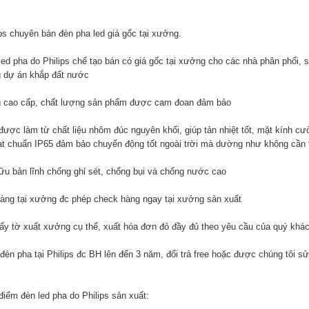
ips chuyên bán đèn pha led giá gốc tại xưởng.
ed pha do Philips chế tạo bán có giá gốc tại xưởng cho các nhà phân phối, siê
 dự án khắp đất nước
 cao cấp, chất lượng sản phẩm được cam đoan đảm bảo
được làm từ chất liệu nhôm đúc nguyên khối, giúp tản nhiệt tốt, mặt kính c
ạt chuẩn IP65 đảm bảo chuyển động tốt ngoài trời mà dường như không cần t
ữu bản lĩnh chống ghỉ sét, chống bụi và chống nước cao
hàng tại xưởng đc phép check hàng ngay tại xưởng sản xuất
iấy tờ xuất xưởng cụ thể, xuất hóa đơn đỏ đầy đủ theo yêu cầu của quý khá
èn pha tại Philips đc BH lên đến 3 năm, đổi trả free hoặc được chúng tôi sửa
điểm đèn led pha do Philips sản xuất: