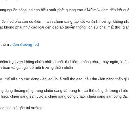
ụng nguồn sáng led cho hiệu suất phát quang cao >140lm/w đem đến kết quả
 đèn led pha còn có điểm mạnh chùm sáng tập kết và định hướng, không nhấ
ật không phải như các loại đèn cao áp truyền thống lịch sử phải mất thời gia
thêm :
đèn đường led
phẩm trọn vẹn không chứa những chất ô nhiễm, không chứa thủy ngân, không ph
n toàn và gần gũi có môi trường thiên nhiên
ợi thế nữa có các dòng đèn led đó là tuổi thọ cao, tiêu thụ điện năng thấp g
ng dụng thoáng rộng trong chiếu sáng và trang trí, có thể dùng đc trong nhi
 hiệu, chiếu sáng sân vườn, chiếu sáng cổng chào, chiếu sáng sân bóng đá, 
led pha giá gốc tại xưởng