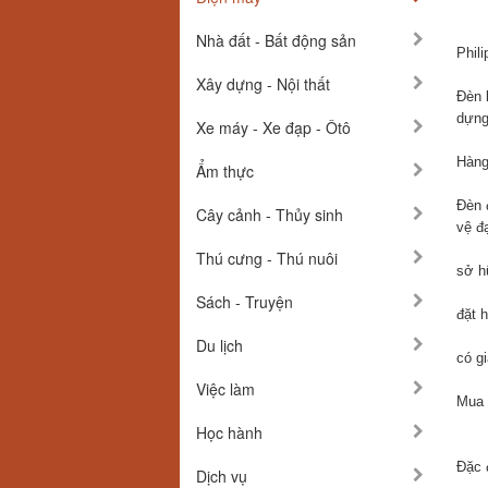
Nhà đất - Bất động sản
Phil
Xây dựng - Nội thất
Đèn l
dựng
Xe máy - Xe đạp - Ôtô
Hàng
Ẩm thực
Đèn 
Cây cảnh - Thủy sinh
vệ đ
Thú cưng - Thú nuôi
sở h
Sách - Truyện
đặt 
Du lịch
có g
Việc làm
Mua đ
Học hành
Đặc 
Dịch vụ