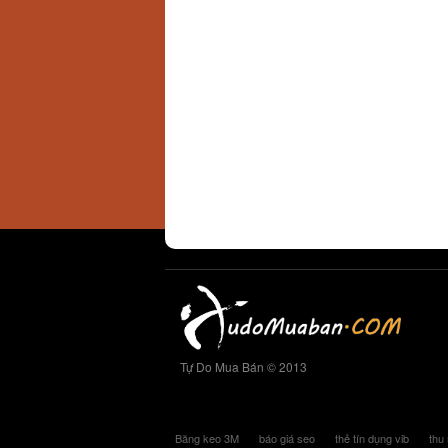
Tự Do Mua Bán © 2013
Băng keo 3M
báo giá seo
thẻ tín dụng vib
thu