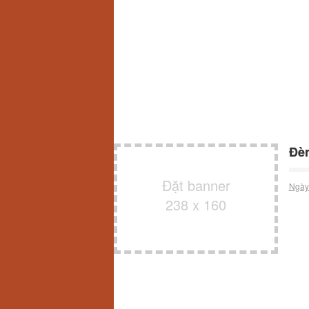
Đèn
Đặt banner
Ngày
238 x 160