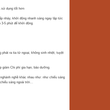
 sử dụng tốt hơn
p nháy, khởi động nhanh sáng ngay lập tức
n 3-5 phút để khởi động.
át ra tia tử ngoại, không sinh nhiệt, tuyệt
iúp giảm Chi phí gia hạn, bảo dưỡng.
ều nghành nghề khác nhau như: như chiếu sáng
chiếu sáng ngoài trời…