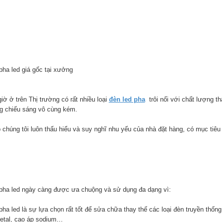
pha led giá gốc tại xưởng
iờ ở trên Thị trường có rất nhiều loại
đèn led pha
trôi nổi với chất lượng t
g chiếu sáng vô cùng kém.
chúng tôi luôn thấu hiểu và suy nghĩ nhu yếu của nhà đặt hàng, có mục tiêu b
pha led ngày càng được ưa chuộng và sử dụng đa dạng vì:
pha led là sự lựa chọn rất tốt để sửa chữa thay thế các loại đèn truyền thốn
etal, cao áp sodium…