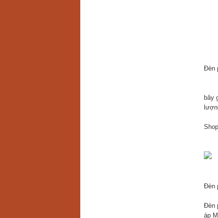
Đèn 
bây g
lượn
Shop 
Đèn 
Đèn 
áp M