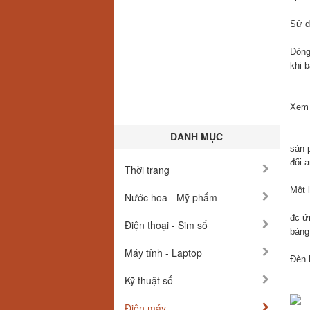
Sử d
Dòng
khi b
Xem 
DANH MỤC
sản 
đối a
Thời trang
Một l
Nước hoa - Mỹ phẩm
đc ứ
Điện thoại - Sim số
bảng
Máy tính - Laptop
Đèn 
Kỹ thuật số
Điện máy