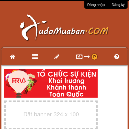
Đăng nhập
Đăng ký
Đặt banner 324 x 100