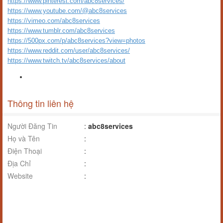
https://www.pinterest.com/abc8services/
https://www.youtube.com/@abc8services
https://vimeo.com/abc8services
https://www.tumblr.com/abc8services
https://500px.com/p/abc8services?view=photos
https://www.reddit.com/user/abc8services/
https://www.twitch.tv/abc8services/about
Thông tin liên hệ
Người Đăng Tin
:
abc8services
Họ và Tên
:
Điện Thoại
:
Địa Chỉ
:
Website
: