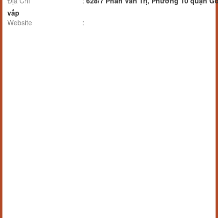
Địa Chỉ
:
628/7 Phan Văn Trị, Phường 10 quận G
vấp
Website
: