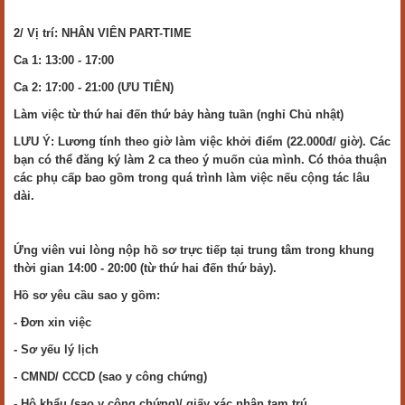
2/ Vị trí: NHÂN VIÊN PART-TIME
Ca 1: 13:00 - 17:00
Ca 2: 17:00 - 21:00 (ƯU TIÊN)
Làm việc từ thứ hai đến thứ bảy hàng tuần (nghỉ Chủ nhật)
LƯU Ý: Lương tính theo giờ làm việc khởi điểm (22.000đ/ giờ). Các
bạn có thể đăng ký làm 2 ca theo ý muốn của mình. Có thỏa thuận
các phụ cấp bao gồm trong quá trình làm việc nếu cộng tác lâu
dài.
Ứng viên vui lòng nộp hồ sơ trực tiếp tại trung tâm trong khung
thời gian 14:00 - 20:00 (từ thứ hai đến thứ bảy).
Hồ sơ yêu cầu sao y gồm:
- Đơn xin việc
- Sơ yếu lý lịch
- CMND/ CCCD (sao y công chứng)
- Hộ khẩu (sao y công chứng)/ giấy xác nhận tạm trú