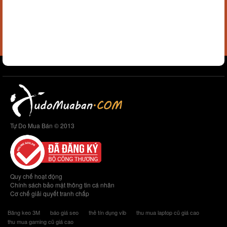
Tự Do Mua Bán © 2013
Quy chế hoạt động
Chính sách bảo mật thông tin cá nhân
Cơ chế giải quyết tranh chấp
Băng keo 3M
báo giá seo
thẻ tín dụng vib
thu mua laptop cũ giá cao
thu mua gaming cũ giá cao