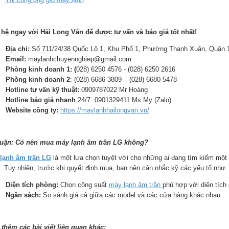
 hệ ngay với Hải Long Vân để được tư vấn và báo giá tốt nhất!
Địa chỉ:
Số 711/24/38 Quốc Lộ 1, Khu Phố 1, Phường Thạnh Xuân, Quận 1
Email:
maylanhchuyennghiep@gmail.com
Phòng kinh doanh 1: (
028) 6250 4576 - (028) 6250 2616
Phòng kinh doanh 2
: (028) 6686 3809 – (028) 6680 5478
Hotline tư vấn kỹ thuật:
0909787022 Mr Hoàng
Hotline báo giá nhanh
24/7: 0901329411 Ms My (Zalo)
Website công ty:
https://maylanhhailongvan.vn/
luận: Có nên mua máy lạnh âm trần LG không?
lạnh âm trần LG
là một lựa chọn tuyệt vời cho những ai đang tìm kiếm một
g. Tuy nhiên, trước khi quyết định mua, bạn nên cân nhắc kỹ các yếu tố như:
Diện tích phòng:
Chọn công suất
máy lạnh âm trần
phù hợp với diện tích
Ngân sách:
So sánh giá cả giữa các model và các cửa hàng khác nhau.
thêm các bài viết liên quan khác: