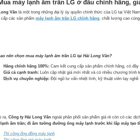
 Mua máy lạnh âm trần LG ở đâu chính hãng, gi
Long Vân
là một trong những đại lý ủy quyền chính thức của LG tại Việt Na
 cấp các sản phẩm
máy lạnh âm trần LG chính hãng
, chất lượng cao cùng
sao nên chọn mua máy lạnh âm trần LG tại Hải Long Vân?
Hàng chính hãng 100%:
Cam kết cung cấp sản phẩm chính hãng, có đầy 
Giá cả cạnh tranh:
Luôn cập nhật giá mới nhất và có nhiều chương trình 
Dịch vụ chuyên nghiệp:
Đội ngũ tư vấn nhiệt tình, kỹ thuật viên tay nghề
i ra,
Công ty Hải Long Vân
ngoài phân phối sản phẩm giá rẻ còn có các dịch
lạnh âm trần; đi âm tường đường ống máy lạnh trước khi lắp máy tạo t
Thi công ống đồng máy lạnh
Thi công ống gió máy lạnh