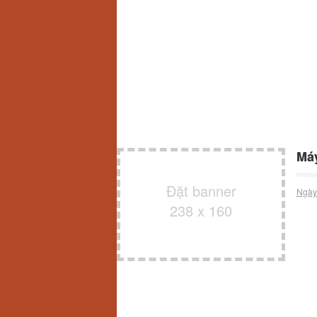
Máy
Đặt banner
Ngày
238 x 160