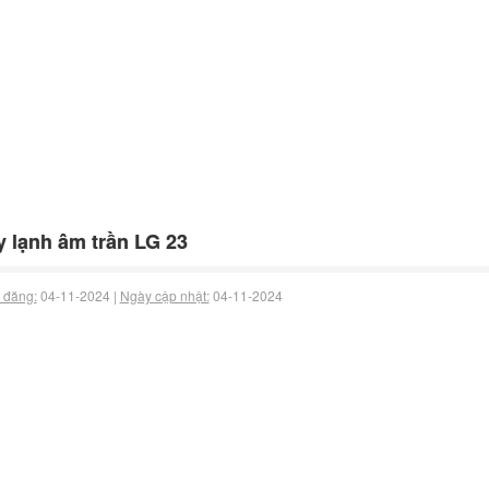
 lạnh âm trần LG 23
 đăng:
04-11-2024 |
Ngày cập nhật:
04-11-2024