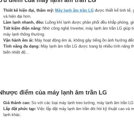
 Ưu điểm của máy lạnh âm trần LG
Thiết kế hiện đại, thẩm mỹ:
Máy lạnh âm trần LG
được thiết kế tinh tế, 
và hiện đại hơn.
Làm lạnh nhanh, đều:
Luồng khí lạnh được phân phối đều khắp phòng, gi
Tiết kiệm điện năng:
Nhờ công nghệ Inverter, máy lạnh âm trần LG giúp ti
máy lạnh thông thường.
Vận hành êm ái:
Máy hoạt động êm ái, không gây tiếng ồn ảnh hưởng đến 
Tính năng đa dạng:
Máy lạnh âm trần LG được trang bị nhiều tính năng t
biến nhiệt độ...
 Nhược điểm của máy lạnh âm trần LG
Giá thành cao:
So với các loại máy lạnh treo tường, máy lạnh âm trần LG
Lắp đặt phức tạp:
Việc lắp đặt máy lạnh âm trần đòi hỏi kỹ thuật cao và m
lạnh khác.