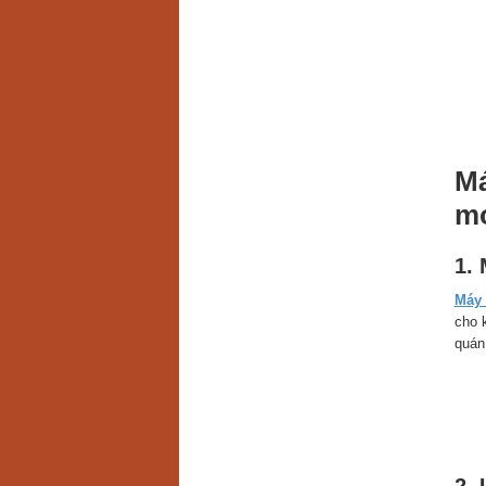
Má
mọ
1. 
Máy 
cho 
quán 