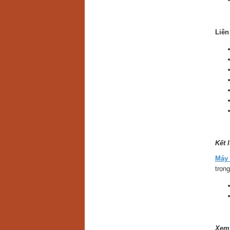
Liên
Kết 
Máy 
trọn
Xem 