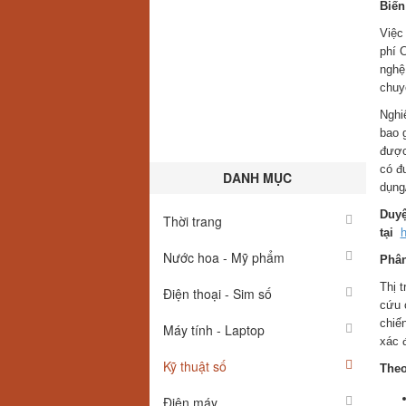
Biến
Việc
phí 
nghệ
chuy
Nghi
bao 
được 
có đ
DANH MỤC
dụng
Duyệ
Thời trang
tại
h
Nước hoa - Mỹ phẩm
Phân
Thị 
Điện thoại - Sim số
cứu 
chiế
Máy tính - Laptop
xác đ
Kỹ thuật số
Theo
Điện máy