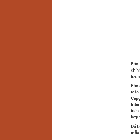
Báo 
chín
tươn
Báo 
toàn
Capg
Inte
triển
hợp 
Để b
mẫu 