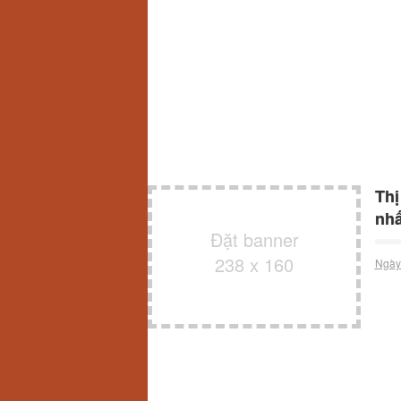
Thị
nhấ
Đặt banner
238 x 160
Ngày