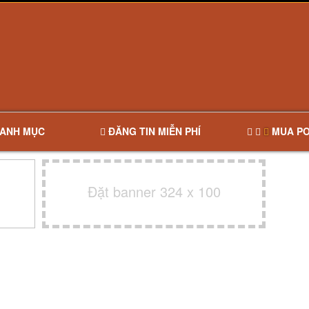
ANH MỤC
ĐĂNG TIN MIỄN PHÍ
MUA PO
Đặt banner 324 x 100