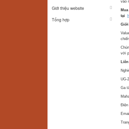
vào 
Giới thiệu website
Mua 
tại
h
Tổng hợp
Giới
Valu
chiế
Chún
với 
Liên
Nghiê
UG-2
Ga t
Maha
Điện
Ema
Tran