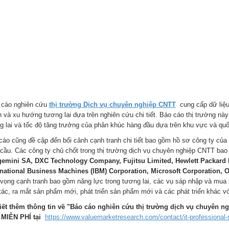
cáo nghiên cứu
thị trường Dịch vụ chuyên nghiệp CNTT
cung cấp dữ liệu
h và xu hướng tương lai dựa trên nghiên cứu chi tiết. Báo cáo thị trường nà
g lai và tốc độ tăng trưởng của phân khúc hàng đầu dựa trên khu vực và quố
cáo cũng đề cập đến bối cảnh cạnh tranh chi tiết bao gồm hồ sơ công ty của 
 cầu. Các công ty chủ chốt trong thị trường dịch vụ chuyên nghiệp CNTT ba
emini SA, DXC Technology Company, Fujitsu Limited, Hewlett Packard 
rnational Business Machines (IBM) Corporation, Microsoft Corporation, 
 vọng cạnh tranh bao gồm năng lực trong tương lai, các vụ sáp nhập và mua lạ
tác, ra mắt sản phẩm mới, phát triển sản phẩm mới và các phát triển khác vớ
iết thêm thông tin về "Báo cáo nghiên cứu thị trường dịch vụ chuyên n
MIỄN PHÍ tại
https://www.valuemarketresearch.com/contact/it-professional