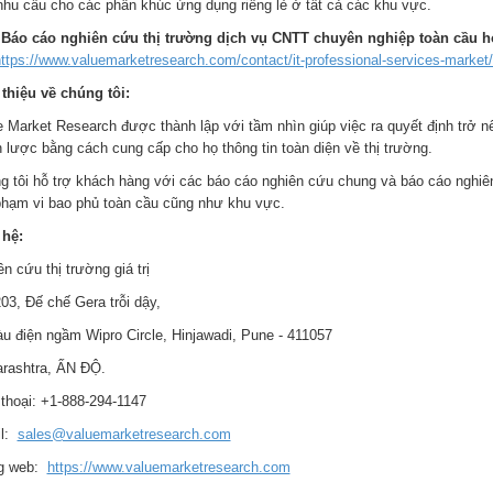
nhu cầu cho các phân khúc ứng dụng riêng lẻ ở tất cả các khu vực.
Báo cáo nghiên cứu thị trường dịch vụ CNTT chuyên nghiệp toàn cầu h
ttps://www.valuemarketresearch.com/contact/it-professional-services-market
 thiệu về chúng tôi:
e Market Research được thành lập với tầm nhìn giúp việc ra quyết định trở 
n lược bằng cách cung cấp cho họ thông tin toàn diện về thị trường.
g tôi hỗ trợ khách hàng với các báo cáo nghiên cứu chung và báo cáo nghiê
phạm vi bao phủ toàn cầu cũng như khu vực.
 hệ:
n cứu thị trường giá trị
03, Đế chế Gera trỗi dậy,
àu điện ngầm Wipro Circle, Hinjawadi, Pune - 411057
rashtra, ẤN ĐỘ.
 thoại: +1-888-294-1147
il:
sales@valuemarketresearch.com
g web:
https://www.valuemarketresearch.com