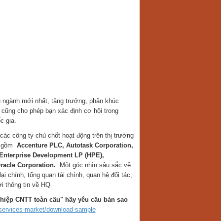
 ngành mới nhất, tăng trưởng, phân khúc
y cũng cho phép bạn xác định cơ hội trong
c gia.
các công ty chủ chốt hoạt động trên thị trường
o gồm
Accenture PLC, Autotask Corporation,
Enterprise Development LP (HPE),
Oracle Corporation.
Một góc nhìn sâu sắc về
i chính, tổng quan tài chính, quan hệ đối tác,
i thông tin về HQ
ghiệp CNTT toàn cầu" hãy yêu cầu bản sao
-services-market/download-sample