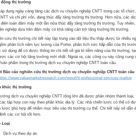
 động thị trường
 áp dụng ngày càng tăng các dịch vụ chuyên nghiệp CNTT trong các tổ chức, 
CNTT và chi phí vốn, đang thúc đẩy tăng trưởng thị trường. Hơn nữa, các d
 điện toán đám mây một lần nữa thúc đẩy tăng trưởng thị trường. Tuy nhiên, 
ên nghiệp dựa trên đám mây có khả năng cản trở tăng trưởng thị trường.
ên cứu thị trường chi tiết này tập trung vào dữ liệu thu thập được từ nhiều 
gồm phân tích năm lực lượng của Porter, phân tích sức hấp dẫn của thị trườn
sử dụng để có được thông tin chi tiết về giá trị tiềm năng của thị trường, t
ược các cơ hội tăng trưởng mới nhất. Ngoài ra, các công cụ này cũng cung c
/sản phẩm trong thị trường dịch vụ chuyên nghiệp CNTT toàn cầu.
t Báo cáo nghiên cứu thị trường dịch vụ chuyên nghiệp CNTT toàn cầu v
ttps://www.valuemarketresearch.com/report/it-professional-services-market
 khúc thị trường
trường dịch vụ chuyên nghiệp CNTT rộng lớn đã được phân nhóm thành loại, t
các tập hợp con này theo phân khúc địa lý. Các nhà chiến lược có thể có đượ
n lược phù hợp để nhắm mục tiêu vào thị trường cụ thể. Chi tiết này sẽ dẫn đ
ịnh các cơ hội tốt hơn.
 Loại
Dịch vụ theo dự án