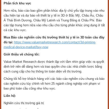
Phân tích khu vực
Hơn nữa, báo cáo bao gồm phân khúc địa lý chủ yếu tập trung vào nhu
cầu hiện tại và dự báo về thiết bị y tế in 3D ở Bắc Mỹ, Châu Âu, Châu
Á Thái Bình Dương, Châu Mỹ Latinh và Trung Đông & Châu Phi. Báo
cáo tập trung hơn nữa vào nhu cầu cho từng phân khúc ứng dụng ở tất
cả các khu vực.
Mua Báo cáo nghiên cứu thị trường thiết bị y tế in 3D toàn cầu đầy
đủ tại:
https://www.valuemarketresearch.com/contact/3d-printing-
medical-device-market/buy-now
Giới thiệu về chúng tôi:
Value Market Research được thành lập với tầm nhìn giúp việc ra quyết
định trở nên dễ dàng hơn và trao quyền cho các nhà chiến lược bằng
cách cung cấp cho họ thông tin toàn diện về thị trường.
Chúng tôi hỗ trợ khách hàng với các báo cáo nghiên cứu chung và báo
cáo nghiên cứu tùy chỉnh về hơn 25 ngành công nghiệp với phạm vi
bao phủ toàn cầu cũng như khu vực.
Liên hệ:
Nghiên cứu thị trường giá trị