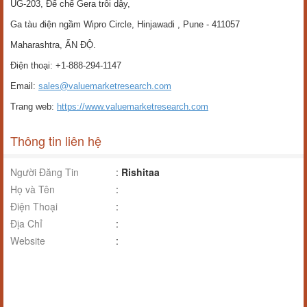
UG-203, Đế chế Gera trỗi dậy,
Ga tàu điện ngầm Wipro Circle, Hinjawadi , Pune - 411057
Maharashtra, ẤN ĐỘ.
Điện thoại: +1-888-294-1147
Email:
sales@valuemarketresearch.com
Trang web:
https://www.valuemarketresearch.com
Thông tin liên hệ
Người Đăng Tin
:
Rishitaa
Họ và Tên
:
Điện Thoại
:
Địa Chỉ
:
Website
: