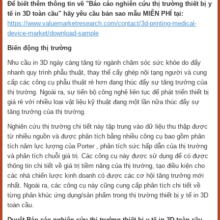
Để biết thêm thông tin về "Báo cáo nghiên cứu thị trường thiết bị y
tế in 3D toàn cầu" hãy yêu cầu bản sao mẫu MIỄN PHÍ tại:
https://www.valuemarketresearch.com/contact/3d-printing-medical-
device-market/download-sample
Biến động thị trường
Nhu cầu in 3D ngày càng tăng từ ngành chăm sóc sức khỏe do đẩy
nhanh quy trình phẫu thuật, thay thế cấy ghép nội tạng người và cung
cấp các công cụ phẫu thuật rẻ hơn đang thúc đẩy sự tăng trưởng của
thị trường. Ngoài ra, sự tiến bộ công nghệ liên tục để phát triển thiết bị
giá rẻ với nhiều loại vật liệu kỹ thuật đang một lần nữa thúc đẩy sự
tăng trưởng của thị trường.
Nghiên cứu thị trường chi tiết này tập trung vào dữ liệu thu thập được
từ nhiều nguồn và được phân tích bằng nhiều công cụ bao gồm phân
tích năm lực lượng của Porter , phân tích sức hấp dẫn của thị trường
và phân tích chuỗi giá trị. Các công cụ này được sử dụng để có được
thông tin chi tiết về giá trị tiềm năng của thị trường, tạo điều kiện cho
các nhà chiến lược kinh doanh có được các cơ hội tăng trưởng mới
nhất. Ngoài ra, các công cụ này cũng cung cấp phân tích chi tiết về
từng phân khúc ứng dụng/sản phẩm trong thị trường thiết bị y tế in 3D
toàn cầu.
Duyệt Báo cáo nghiên cứu thị trường thiết bị y tế in 3D toàn cầu