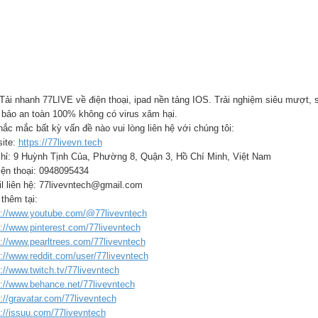
 Tải nhanh 77LIVE về điện thoại, ipad nền tảng IOS. Trải nghiệm siêu mượt, s
bảo an toàn 100% không có virus xâm hại.
ắc mắc bất kỳ vấn đề nào vui lòng liên hệ với chúng tôi:
ite:
https://77livevn.tech
chỉ: 9 Huỳnh Tịnh Của, Phường 8, Quận 3, Hồ Chí Minh, Việt Nam
iện thoại: 0948095434
l liên hệ: 77livevntech@gmail.com
thêm tại:
s://www.youtube.com/@77livevntech
s://www.pinterest.com/77livevntech
s://www.pearltrees.com/77livevntech
s://www.reddit.com/user/77livevntech
://www.twitch.tv/77livevntech
s://www.behance.net/77livevntech
://gravatar.com/77livevntech
s://issuu.com/77livevntech