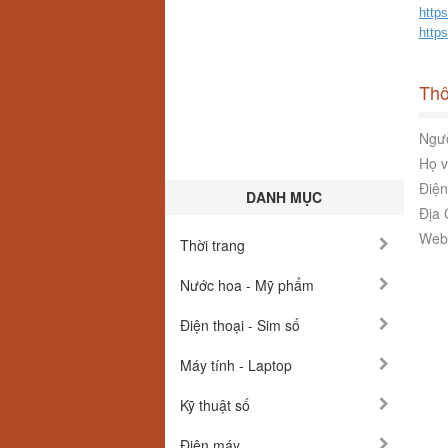
http
http
Thô
Ngườ
Họ v
Điện
DANH MỤC
Địa 
Webs
Thời trang
Nước hoa - Mỹ phẩm
Điện thoại - Sim số
Máy tính - Laptop
Kỹ thuật số
Điện máy