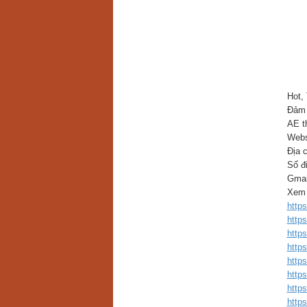
Hot,
Đảm 
AE th
Webs
Địa 
Số đ
Gmai
Xem 
http
http
http
http
https
http
https
http