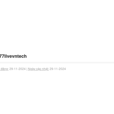
77livevntech
 đăng:
29-11-2024 |
Ngày cập nhật:
29-11-2024