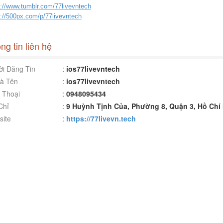
s://www.tumblr.com/77livevntech
s://500px.com/p/77livevntech
ng tin liên hệ
i Đăng Tin
:
ios77livevntech
à Tên
:
ios77livevntech
 Thoại
:
0948095434
Chỉ
:
9 Huỳnh Tịnh Của, Phường 8, Quận 3, Hồ Chí 
ite
:
https://77livevn.tech