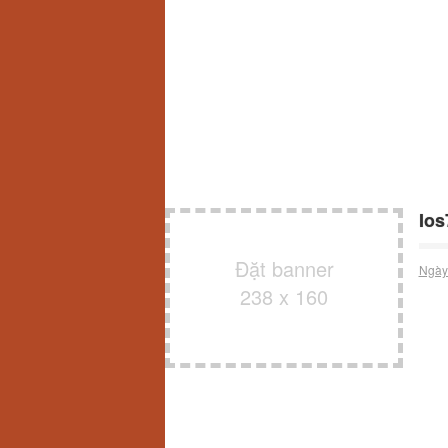
Ios
Đặt banner
Ngày
238 x 160