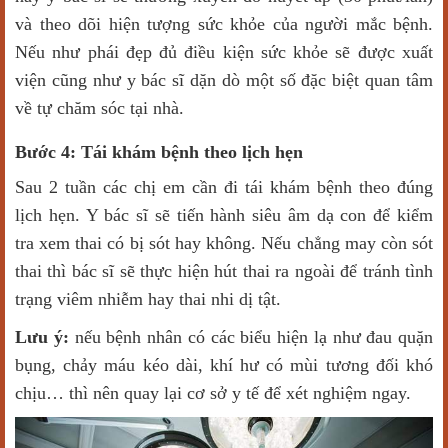
và theo dõi hiện tượng sức khỏe của người mắc bệnh.
Nếu như phái đẹp đủ điều kiện sức khỏe sẽ được xuất
viện cũng như y bác sĩ dặn dò một số đặc biệt quan tâm
về tự chăm sóc tại nhà.
Bước 4: Tái khám bệnh theo lịch hẹn
Sau 2 tuần các chị em cần đi tái khám bệnh theo đúng
lịch hẹn. Y bác sĩ sẽ tiến hành siêu âm dạ con để kiểm
tra xem thai có bị sót hay không. Nếu chẳng may còn sót
thai thì bác sĩ sẽ thực hiện hút thai ra ngoài để tránh tình
trạng viêm nhiễm hay thai nhi dị tật.
Lưu ý:
nếu bệnh nhân có các biểu hiện lạ như đau quặn
bụng, chảy máu kéo dài, khí hư có mùi tương đối khó
chịu… thì nên quay lại cơ sở y tế để xét nghiệm ngay.