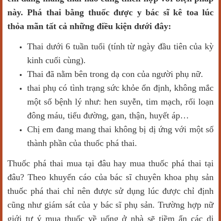
này. Phá thai bằng thuốc được y bác sĩ kê toa lúc
thỏa mãn tất cả những điều kiện dưới đây:
Thai dưới 6 tuần tuổi (tính từ ngày đầu tiên của kỳ
kinh cuối cùng).
Thai đã nằm bên trong dạ con của người phụ nữ.
thai phụ có tình trạng sức khỏe ổn định, không mắc
một số bệnh lý như: hen suyễn, tim mạch, rối loạn
đông máu, tiểu đường, gan, thận, huyết áp…
Chị em đang mang thai không bị dị ứng với một số
thành phần của thuốc phá thai.
Thuốc phá thai mua tại đâu hay mua thuốc phá thai tại
đâu? Theo khuyến cáo của bác sĩ chuyên khoa phụ sản
thuốc phá thai chỉ nên được sử dụng lúc được chỉ định
cũng như giám sát của y bác sĩ phụ sản. Trường hợp nữ
giới tự ý mua thuốc về uống ở nhà sẽ tiềm ẩn các di