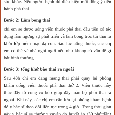
sức khỏe. Nếu người bệnh đủ điều kiện mới đồng ý tiến
hành phá thai.
Bước 2: Làm bong thai
chị em sẽ được uống viên thuốc phá thai đầu tiên có tác
dụng làm ngưng sự phát triển và làm bong tróc túi thai ra
khỏi lớp niêm mạc dạ con. Sau lúc uống thuốc, các chị
em có thể về nhà nghỉ ngơi nếu như không có vấn đề gì
bất bình thường.
Bước 3: tống khứ bào thai ra ngoài
Sau 48h chị em đang mang thai phải quay lại phòng
khám uống viên thuốc phá thai thứ 2. Viên thuốc này
thúc đẩy tử cung co bóp giúp đẩy toàn bộ phôi thai ra
ngoài. Khi này, các chị em cần lưu lại phòng khám bệnh
để y bác sĩ theo dõi liên tục trong 4 giờ. Trong thời gian
này y bác sĩ sẽ thường xuyên đo huyết áp (30 phút/lần)