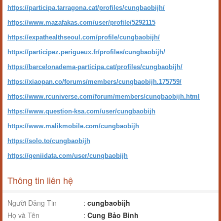
https://participa.tarragona.cat/profiles/cungbaobijh/
https://www.mazafakas.com/user/profile/5292115
https://expathealthseoul.com/profile/cungbaobijh/
https://participez.perigueux.fr/profiles/cungbaobijh/
https://barcelonadema-participa.cat/profiles/cungbaobijh/
https://xiaopan.co/forums/members/cungbaobijh.175759/
https://www.rcuniverse.com/forum/members/cungbaobijh.html
https://www.question-ksa.com/user/cungbaobijh
https://www.malikmobile.com/cungbaobijh
https://solo.to/cungbaobijh
https://geniidata.com/user/cungbaobijh
Thông tin liên hệ
Người Đăng Tin
:
cungbaobijh
Họ và Tên
:
Cung Bảo Bình