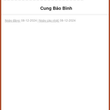
Cung Bảo Bình
Ngày đăng:
08-12-2024 |
Ngày cập nhật:
08-12-2024