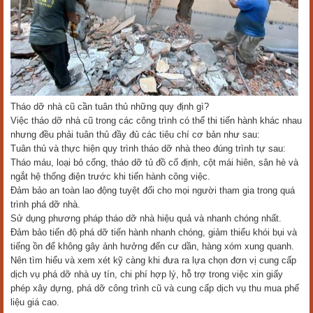
Tháo dỡ nhà cũ cần tuân thủ những quy định gì?
Việc tháo dỡ nhà cũ trong các công trình có thể thi tiến hành khác nhau
nhưng đều phải tuân thủ đầy đủ các tiêu chí cơ bản như sau:
Tuân thủ và thực hiện quy trình tháo dỡ nhà theo đúng trình tự sau:
Tháo máu, loại bỏ cổng, tháo dỡ tủ đồ cố định, cột mái hiên, sân hè và
ngắt hệ thống điện trước khi tiến hành công việc.
Đảm bảo an toàn lao động tuyệt đối cho mọi người tham gia trong quá
trình phá dỡ nhà.
Sử dụng phương pháp tháo dỡ nhà hiệu quả và nhanh chóng nhất.
Đảm bảo tiến độ phá dỡ tiến hành nhanh chóng, giảm thiểu khói bụi và
tiếng ồn để không gây ảnh hưởng đến cư dần, hàng xóm xung quanh.
Nên tìm hiểu và xem xét kỹ càng khi đưa ra lựa chọn đơn vị cung cấp
dịch vụ phá dỡ nhà uy tín, chi phí hợp lý, hỗ trợ trong việc xin giấy
phép xây dựng, phá dỡ công trình cũ và cung cấp dịch vụ thu mua phế
liệu giá cao.