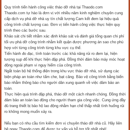
Quy trình tiến hành công việc tháo dỡ nhà tại Thaodo.com
Thaodo.com tự hào là đơn vị với nhiều năm kinh nghiệm chuyên cung
cấp dịch vụ phá dỡ nhà uy tín chất lượng.Cam kết đem lại hiệu quả
công trình chất lượng cao. Đơn vị tiến hành công việc thực hiện quy
trình theo các bước sau.
Khảo sát chi tiết nhằm xác định khảo sát và đánh giá tổng quan chi phí
tối ưu phá dỡ công trình nhằm kết quận được phương án sao cho phù
hợp với từng công trình từng khu vực cụ thể.
Tiến hành đo đạc, tính toán trước các khả năng rủi ro đem lại, hiện
tượng sụp đổ khi thực hiện đập phá. Đồng thời đảm bảo máy móc hoạt
động ngoài phạm vi nguy hiểm của công trình.
Ngắt toàn bộ hệ thống điện trong khu vực tháo dỡ nhà, sử dụng các
biện pháp an toàn như tấm che, bạt căng. Bảo vệ công trình bằng biển
báo nhằm thông báo cho người dân xung quanh về việc đảm bảo an
toàn.
Thực hiện quá trình đập phá, tháo dỡ một cách nhanh chóng. Đồng thời
đảm bảo an toàn lao động cho người tham gia công việc. Cung ứng đầy
đủ trang thiết bị bảo hộ lao động nhằm hạn chế thấp nhất tình huống rủi
ro không mong muốn xảy ra.
Nếu bạn có nhu cầu tìm kiếm đơn vị chuyên tháo dỡ nhà cũ. Hãy liên
hệ ngay Thaodo.com để được tư vấn và hỗ trợ tốt nhất nhé!