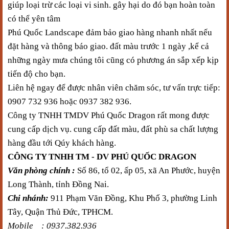
giúp loại trừ các loại vi sinh. gây hại do đó bạn hoàn toàn
có thể yên t
âm
Phú Quốc
Landscape đảm bảo giao hàng nhanh nhất nếu
đặt hàng và thông báo giao. đất màu trước 1 ngày ,kể cả
những ngày mưa chúng tôi cũng có phương án sắp xếp kịp
tiến độ cho bạn.
Liên hệ ngay để được nhân viên chăm sóc, tư vấn trực tiếp:
0907 732 936 hoặc 0937 382 936.
Công ty TNHH TMDV
Phú Quốc
Dragon rất mong được
cung cấp dịch vụ. cung cấp đất màu, đất phù sa chất lượng
hàng đầu tới Qúy khách hàng.
CÔNG TY TNHH TM - DV
PHÚ QUỐC
DRAGON
Văn phòng chính :
Số 86, tổ 02, ấp 05, xã An Phước, huyện
Long Thành, tỉnh Đồng Nai.
Chi nhánh:
911 Phạm Văn Đồng, Khu Phố 3, phường Linh
Tây, Quận Thủ Đức, TPHCM.
Mobile : 0937.382.936