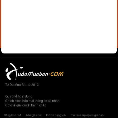
Tự Do Mua Bán © 2013
Quy chế hoạt động
Chính sách bảo mật thông tin cá nhân
Cơ chế giải quyết tranh chấp
Băng keo 3M
báo giá seo
thẻ tín dụng vib
thu mua laptop cũ giá cao