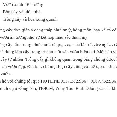
Vườn xanh trên tường
Bồn cây và hiên nhà
Trồng cây và hoa xung quanh
g cây đơn giản ở dạng thấp như lan ý, hồng môn, hay kể cả cỏ 
 vườn ấn tượng nhờ sự kết hợp màu sắc thẩm mỹ.
ng cây tầm trung như chuối rẻ quạt, cọ, chà là, trúc, tre ngà… 
hể dùng làm cây trang trí cho một sân vườn hiện đại. Một sân v
 cây tự nhiên. Trồng cây gì không quan trọng bằng chúng được 
sân vườn đẹp. Đôi khi, chỉ một loại cây cũng có thể tạo ra khu
 vườn.
n hệ với chúng tôi qua HOTLINE 0937.382.936 – 0907.732.936 
 dịch vụ ở Đồng Nai, TPHCM, Vũng Tàu, Bình Dương và các khu