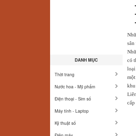
Nhữn
sân
N
hữ
DANH MỤC
có t
loại
Thời trang
một 
khu
Nước hoa - Mỹ phẩm
Liê
Điện thoại - Sim số
cấp
Máy tính - Laptop
Kỹ thuật số
Điện máy