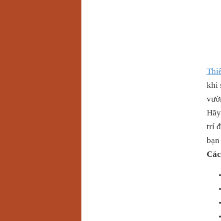
Thi
khi
vườ
Hãy
trí 
bạn 
Các