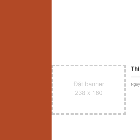
Thi
Đặt banner
Ngày
238 x 160