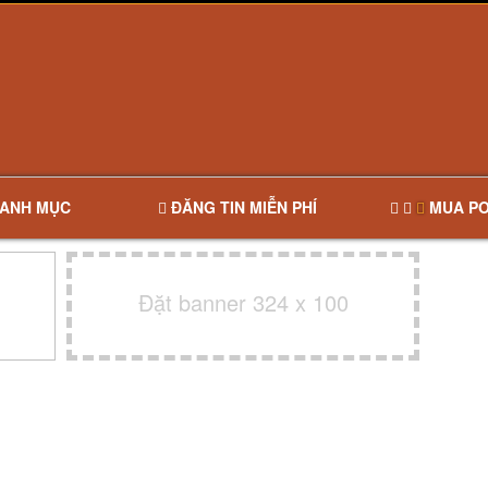
ANH MỤC
ĐĂNG TIN MIỄN PHÍ
MUA PO
Đặt banner 324 x 100