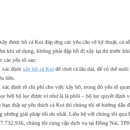
xây được hồ cá Koi đáp ứng các yêu cầu về kỹ thuật, cá 
ễm khi sử dụng, không phải đập hồ đi xây lại thì trước kh
c các yếu tố sau:
 xác định
xây hồ cá Koi
để chơi cá lâu dài, để có thể nuôi
ều tiền.
 xác định rõ chi phí cho việc xây hồ, trong đó yếu tố quan
lọc bởi bộ lọc được ví như là lá phổi – bộ lọc quyết định 
 bạn thật sự yêu thích cá Koi thì chúng tôi sẽ hướng dẫn 
g những giải pháp tối ưu nhất. Liên hệ với chúng tôi q
7.732.936, chúng tôi cung cấp dịch vụ tại Đồng Nai, 