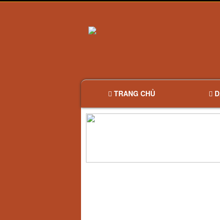
TRANG CHỦ
D