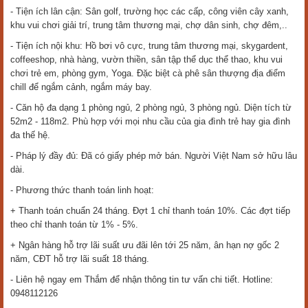
- Tiện ích lân cận: Sân golf, trường học các cấp, công viên cây xanh,
khu vui chơi giải trí, trung tâm thương mại, chợ dân sinh, chợ đêm,..
- Tiện ích nội khu: Hồ bơi vô cực, trung tâm thương mại, skygardent,
coffeeshop, nhà hàng, vườn thiền, sân tập thể dục thể thao, khu vui
chơi trẻ em, phòng gym, Yoga. Đặc biệt cà phê sân thượng địa điểm
chill để ngắm cảnh, ngắm máy bay.
- Căn hộ đa dạng 1 phòng ngủ, 2 phòng ngủ, 3 phòng ngủ. Diện tích từ
52m2 - 118m2. Phù hợp với mọi nhu cầu của gia đình trẻ hay gia đình
đa thế hệ.
- Pháp lý đầy đủ: Đã có giấy phép mở bán. Người Việt Nam sở hữu lâu
dài.
- Phương thức thanh toán linh hoạt:
+ Thanh toán chuẩn 24 tháng. Đợt 1 chỉ thanh toán 10%. Các đợt tiếp
theo chỉ thanh toán từ 1% - 5%.
+ Ngân hàng hỗ trợ lãi suất ưu đãi lên tới 25 năm, ân hạn nợ gốc 2
năm, CĐT hỗ trợ lãi suất 18 tháng.
- Liên hệ ngay em Thắm để nhận thông tin tư vấn chi tiết. Hotline:
0948112126