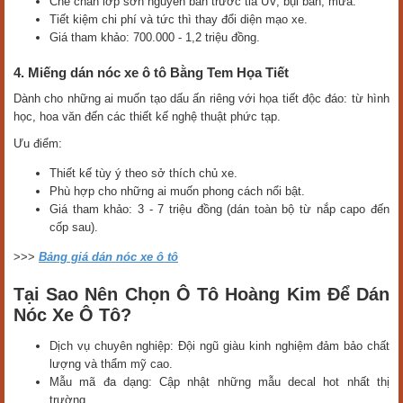
Che chắn lớp sơn nguyên bản trước tia UV, bụi bẩn, mưa.
Tiết kiệm chi phí và tức thì thay đổi diện mạo xe.
Giá tham khảo: 700.000 - 1,2 triệu đồng.
4. Miếng dán nóc xe ô tô Bằng Tem Họa Tiết
Dành cho những ai muốn tạo dấu ấn riêng với họa tiết độc đáo: từ hình
học, hoa văn đến các thiết kế nghệ thuật phức tạp.
Ưu điểm:
Thiết kế tùy ý theo sở thích chủ xe.
Phù hợp cho những ai muốn phong cách nổi bật.
Giá tham khảo: 3 - 7 triệu đồng (dán toàn bộ từ nắp capo đến
cốp sau).
>>>
Bảng giá dán nóc xe ô tô
Tại Sao Nên Chọn Ô Tô Hoàng Kim Để Dán
Nóc Xe Ô Tô?
Dịch vụ chuyên nghiệp: Đội ngũ giàu kinh nghiệm đảm bảo chất
lượng và thẩm mỹ cao.
Mẫu mã đa dạng: Cập nhật những mẫu decal hot nhất thị
trường.