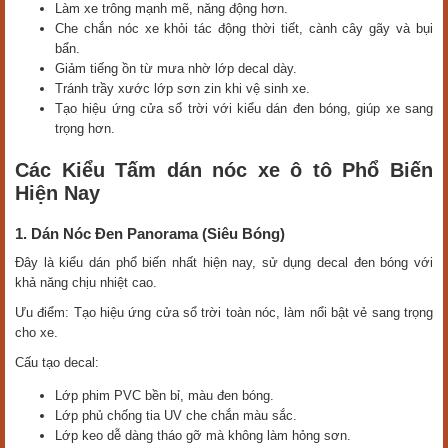
Làm xe trông mạnh mẽ, năng động hơn.
Che chắn nóc xe khỏi tác động thời tiết, cành cây gãy và bụi
bẩn.
Giảm tiếng ồn từ mưa nhờ lớp decal dày.
Tránh trầy xước lớp sơn zin khi vệ sinh xe.
Tạo hiệu ứng cửa sổ trời với kiểu dán đen bóng, giúp xe sang
trọng hơn.
Các Kiểu Tấm dán nóc xe ô tô Phổ Biến
Hiện Nay
1. Dán Nóc Đen Panorama (Siêu Bóng)
Đây là kiểu dán phổ biến nhất hiện nay, sử dụng decal đen bóng với
khả năng chịu nhiệt cao.
Ưu điểm: Tạo hiệu ứng cửa sổ trời toàn nóc, làm nổi bật vẻ sang trọng
cho xe.
Cấu tạo decal:
Lớp phim PVC bền bỉ, màu đen bóng.
Lớp phủ chống tia UV che chắn màu sắc.
Lớp keo dễ dàng tháo gỡ mà không làm hỏng sơn.