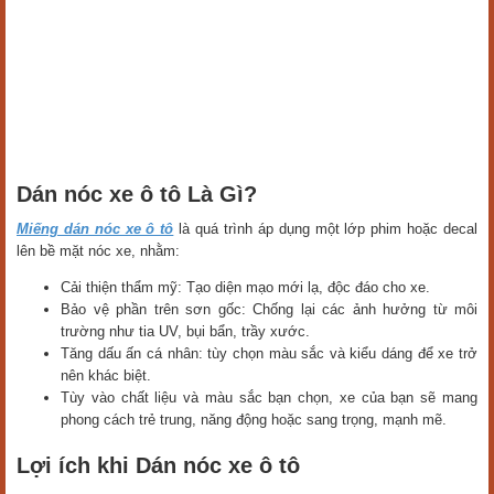
Dán nóc xe ô tô Là Gì?
Miếng dán nóc xe ô tô
là quá trình áp dụng một lớp phim hoặc decal
lên bề mặt nóc xe, nhằm:
Cải thiện thẩm mỹ: Tạo diện mạo mới lạ, độc đáo cho xe.
Bảo vệ phần trên sơn gốc: Chống lại các ảnh hưởng từ môi
trường như tia UV, bụi bẩn, trầy xước.
Tăng dấu ấn cá nhân: tùy chọn màu sắc và kiểu dáng để xe trở
nên khác biệt.
Tùy vào chất liệu và màu sắc bạn chọn, xe của bạn sẽ mang
phong cách trẻ trung, năng động hoặc sang trọng, mạnh mẽ.
Lợi ích khi Dán nóc xe ô tô