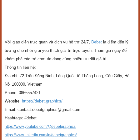
Với giao diện trực quan và dịch vụ hỗ trợ 24/7,
Debet
là điểm đến lý
tưởng cho những ai yêu thích giải trí trực tuyến. Tham gia ngay để
khám phá các trò chơi đa dạng cùng nhiều ưu đãi giá trị.
Thông tin liên hệ:
Địa chỉ: 72 Trần Đăng Ninh, Làng Quốc tế Thăng Long, Cầu Giấy, Hà
Nội 100000, Vietnam
Phone: 0866557421
Website:
https://debet.graphics/
Email: contact.debetgraphics@gmail.com
Hashtags: #debet
https://www.youtube.com/@debetgraphics
https://www.linkedin.com/in/debetgraphics/