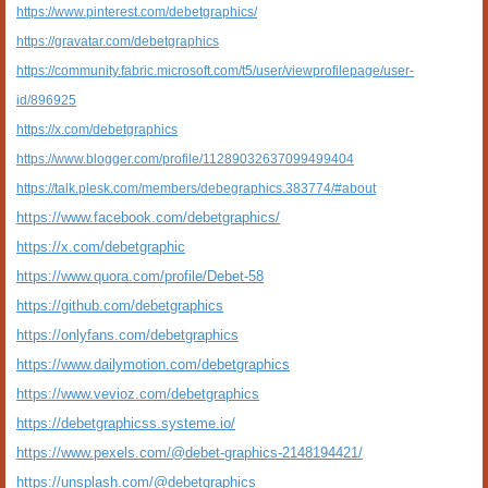
https://www.pinterest.com/debetgraphics/
https://gravatar.com/debetgraphics
https://community.fabric.microsoft.com/t5/user/viewprofilepage/user-
id/896925
https://x.com/debetgraphics
https://www.blogger.com/profile/11289032637099499404
https://talk.plesk.com/members/debegraphics.383774/#about
https://www.facebook.com/debetgraphics/
https://x.com/debetgraphic
https://www.quora.com/profile/Debet-58
https://github.com/debetgraphics
https://onlyfans.com/debetgraphics
https://www.dailymotion.com/debetgraphics
https://www.vevioz.com/debetgraphics
https://debetgraphicss.systeme.io/
https://www.pexels.com/@debet-graphics-2148194421/
https://unsplash.com/@debetgraphics