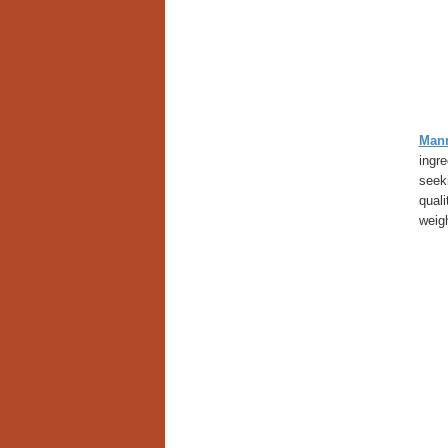
Man
ingre
seek
quali
weig