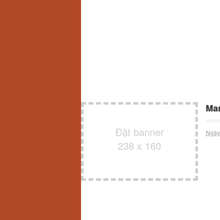
Man
Đặt banner
Ngày
238 x 160