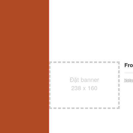
Fro
Đặt banner
Ngày
238 x 160