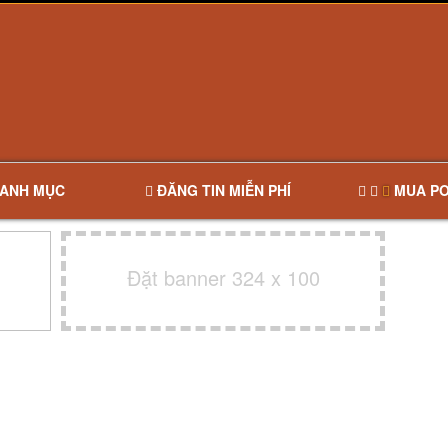
ANH MỤC
ĐĂNG TIN MIỄN PHÍ
MUA PO
Đặt banner 324 x 100