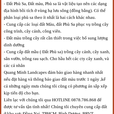
- Đất Phù Sa, Đất màu,
Phù sa là vật liệu tạo nên các dạng
địa hình bồi tích ở vùng hạ lưu sông (đồng bằng). Có thể
phân loại phù sa theo ít nhất là hai cách khác nhau.
- Cung cấp các loại đất Màu, đất Phù Sa phục vụ trồng cây
công trình, cây cảnh, công viên.
- Đất màu trồng cây rất cần thiết trong việc bổ sung lượng
dinh dưỡng
- Cung cấp đất mầu ( Đất Phù sa) trồng cây cảnh, cây xanh,
sân vườn, trồng rau sạch. Cho hầu hết các cty cây xanh, và
các cá nhân
Quang Minh
Landcapes đảm bảo giao hàng nhanh nhất
nếu đặt hàng và thông báo giao đất màu trước 1 ngày ,kể
cả những ngày mưa chúng tôi cũng có phương án sắp xếp
kịp tiến độ cho bạn.
Liên lạc với chúng tôi qua HOTLINE 0878
.786.868
để
được tư vấn tận tình nhất! Chúng tôi chuyên cung cấp đất
ở khu vực Đồng Nai, TPHCM, Bình Dương, BRVT,…