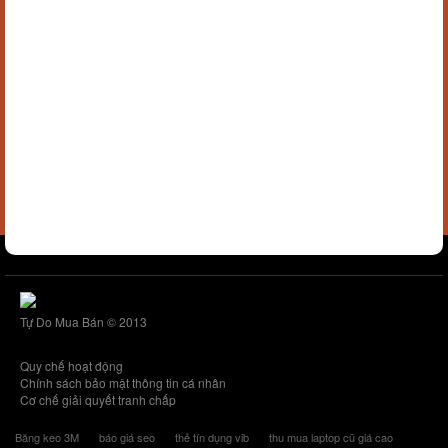
Tự Do Mua Bán © 2013
Quy chế hoạt động
Chính sách bảo mật thông tin cá nhân
Cơ chế giải quyết tranh chấp
Băng keo 3M
báo giá seo
thẻ tín dụng vib
thu mua laptop cũ giá cao