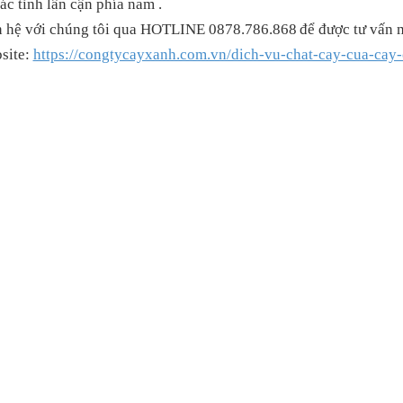
ác tỉnh lân cận phía nam .
n hệ với chúng tôi qua HOTLINE 0878.786.868
để được tư vấn m
site:
https://congtycayxanh.com.vn/dich-vu-chat-cay-cua-cay-