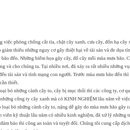
 việc phòng chống cắt tỉa, chặt cây xanh, cưa cây, đốn hạ cây x
 giảm thiểu những nguy cơ gây thiệt hại về tài sản và đe dọa 
 bão đến. Những hiểm họa gãy cây, đổ cây mỗi mùa mưa bão. Cây
ng và cho chúng ta. Tại nhiều nơi, đã xảy ra rất nhiều những v
đến tài sản và tính mạng con người. Trước mùa mưa bão đến thì
cần thiết.
oại bỏ những cành cây to, cây bị mục thối thì các công ty, cơ
 những công ty cây xanh mà có KINH NGHIỆM lâu năm về việc cắt
p loại bỏ những cành cây to, nặng dễ gãy do mùa mưa bão gây 
 viên kỹ thuật lâu năm có nhiều kinh nghiệm, đã xử lý những tr
 đảm bảo thi công an toàn và tuyệt đối. Chúng tôi cung cấp d