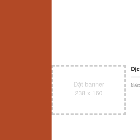
Dịc
Đặt banner
Ngày
238 x 160