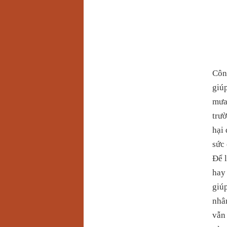
Công
giúp
mưa
trườ
hại 
sức 
Để l
hay
giú
nhân
vẫn