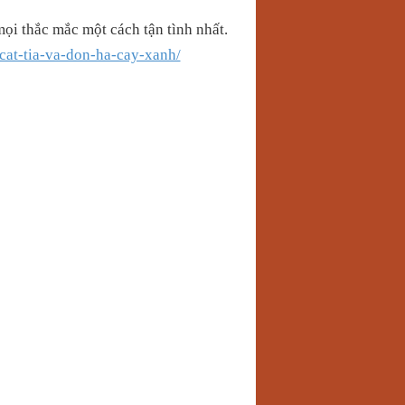
ọi thắc mắc một cách tận tình nhất.
cat-tia-va-don-ha-cay-xanh/